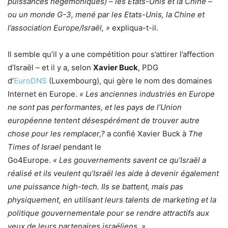
puissances hégémoniques) – les Etats-Unis et la Chine –
ou un monde G-3, mené par les Etats-Unis, la Chine et
l’association Europe/Israël, »
expliqua-t-il.
Il semble qu’il y a une compétition pour s’attirer l’affection
d’Israël – et il y a, selon
Xavier Buck
, PDG
d’
EuroDNS
(Luxembourg), qui gère le nom des domaines
Internet en Europe.
« Les anciennes industries en Europe
ne sont pas performantes, et les pays de l’Union
européenne tentent désespérément de trouver autre
chose pour les remplacer,?
a confié Xavier Buck à
The
Times of Israel
pendant le
Go4Europe.
« Les gouvernements savent ce qu’Israël a
réalisé et ils veulent qu’Israël les aide à devenir également
une puissance high-tech. Ils se battent, mais pas
physiquement, en utilisant leurs talents de marketing et la
politique gouvernementale pour se rendre attractifs aux
yeux de leurs partenaires israéliens. »