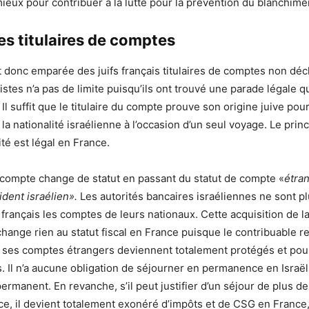
 mieux pour contribuer à la lutte pour la prévention du blanchime
s titulaires de comptes
t donc emparée des juifs français titulaires de comptes non décl
istes n’a pas de limite puisqu’ils ont trouvé une parade légale q
. Il suffit que le titulaire du compte prouve son origine juive pou
a nationalité israélienne à l’occasion d’un seul voyage. Le princ
té est légal en France.
 compte change de statut en passant du statut de compte «
étra
ident israélien».
Les autorités bancaires israéliennes ne sont p
 français les comptes de leurs nationaux. Cette acquisition de la
change rien au statut fiscal en France puisque le contribuable r
s ses comptes étrangers deviennent totalement protégés et pou
s. Il n’a aucune obligation de séjourner en permanence en Israël
ermanent. En revanche, s’il peut justifier d’un séjour de plus de
e, il devient totalement exonéré d’impôts et de CSG en France,