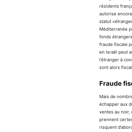
résidents frança
autorise encore
statut
«étrange
Méditerranée po
fonds étrangers
fraude fiscale p
en Israël peut 
l’étranger à co
sont alors fisc
Fraude fis
Mais de nombreu
échapper aux dr
ventes au noir
prennent certes
risquent d’abor