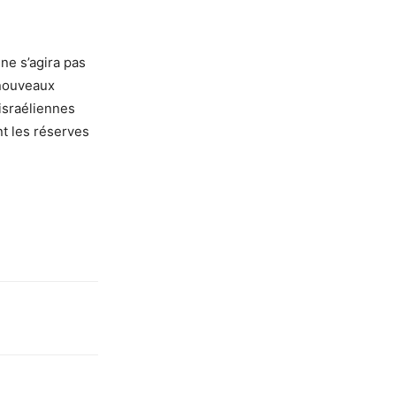
 ne s’agira pas
 nouveaux
 israéliennes
t les réserves