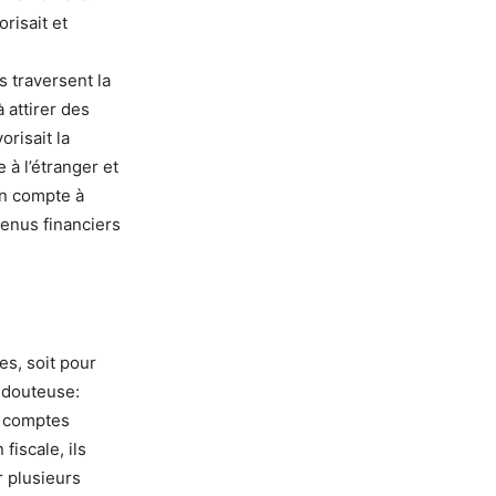
risait et
s traversent la
 attirer des
risait la
 à l’étranger et
un compte à
venus financiers
es, soit pour
t douteuse:
e comptes
fiscale, ils
r plusieurs