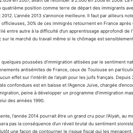
2.659 en 2007, avant de retomber à 2.000 en 2008 et 2009. La F
n quatrième position comme terre de départ des immigrants av
 2012. L’année 2013 s’annonce meilleure. Il faut par ailleurs not
s officieuses, 30% de ces immigrés retournent en France après
 lié entre autre à la difficulté d’un apprentissage approfondi de 
c sur le marché du travail même si le chômage est sensiblement
e quelques poussées d’immigration attisées par le sentiment nat
vènements antisémites de France, ceux de Toulouse en particulie
un effet sur l’intérêt de l’alyah pour les juifs français. Depuis 
ités confondues est en baisse et l’Agence Juive, chargée d’enco
mmigration, peine à développer un programme d’immigration ma
elui des années 1990.
ente, l’année 2014 pourrait être un grand cru pour l’Alyah, au m
 sera pas la conséquence d’un réveil brutal du sentiment sionist
lutôt une façon de contourner le risque fiscal qui les menacen