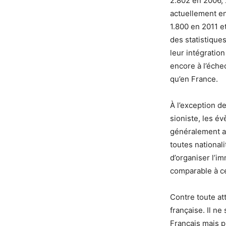
2.802 en 2006, 
actuellement e
1.800 en 2011 et
des statistique
leur intégration
encore à l’éche
qu’en France.
À l’exception d
sioniste, les é
généralement auc
toutes national
d’organiser l’i
comparable à c
Contre toute att
française. Il ne
Français mais p