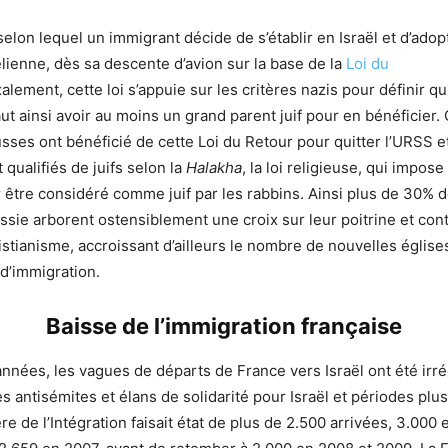
e selon lequel un immigrant décide de s’établir en Israël et d’adop
élienne, dès sa descente d’avion sur la base de la
Loi du
lement, cette loi s’appuie sur les critères nazis pour définir qui
 faut ainsi avoir au moins un grand parent juif pour en bénéficier. 
ses ont bénéficié de cette Loi du Retour pour quitter l’URSS e
 qualifiés de juifs selon la
Halakha
, la loi religieuse, qui impose
 être considéré comme juif par les rabbins. Ainsi plus de 30% d
sie arborent ostensiblement une croix sur leur poitrine et con
ristianisme, accroissant d’ailleurs le nombre de nouvelles églis
 d’immigration.
Baisse de l’immigration française
nnées, les vagues de départs de France vers Israël ont été irré
s antisémites et élans de solidarité pour Israël et périodes plu
re de l’Intégration faisait état de plus de 2.500 arrivées, 3.000