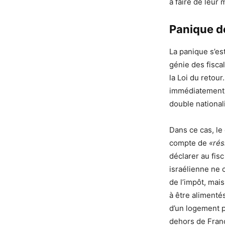
à faire de leur
Panique de
La panique s’es
génie des fiscal
la Loi du retour
immédiatement l
double nationali
Dans ce cas, le
compte de
«rés
déclarer au fisc
israélienne ne 
de l’impôt, mai
à être alimenté
d’un logement p
dehors de Franc