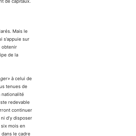
nt de capitaux.
arés. Mais le
ui s’appuie sur
r obtenir
ipe de la
nger»
à celui de
lus tenues de
 nationalité
este redevable
rront continuer
 ni d’y disposer
 six mois en
 dans le cadre