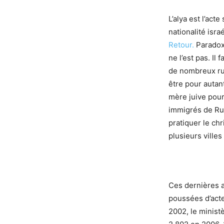
L’alya est l’act
nationalité isra
Retour.
Paradoxa
ne l’est pas. Il
de nombreux rus
être pour autant
mère juive pour
immigrés de Rus
pratiquer le ch
plusieurs villes
Ces dernières a
poussées d’acte
2002, le ministè