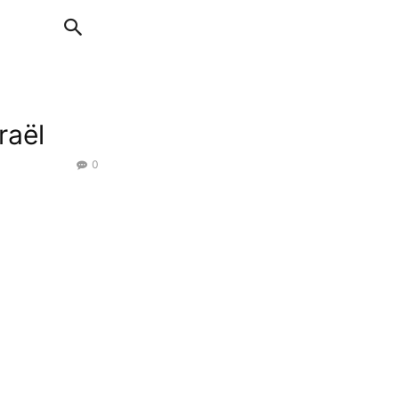
raël
0