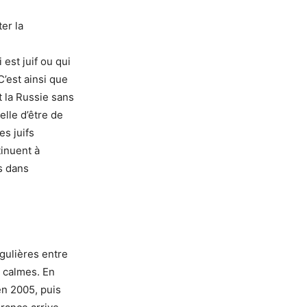
ter la
 est juif ou qui
C’est ainsi que
t la Russie sans
 elle d’être de
es juifs
tinuent à
es dans
gulières entre
s calmes. En
 en 2005, puis