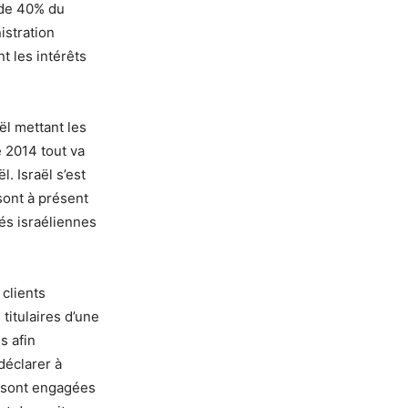
 de 40% du
istration
t les intérêts
ël mettant les
e 2014 tout va
. Israël s’est
 sont à présent
tés israéliennes
 clients
titulaires d’une
s afin
déclarer à
e sont engagées