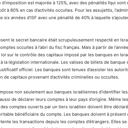
 d’imposition est majorée à 125%, avec des pénalités fqui vont
ôt à 80% en cas d’activités occultes. Pour les assujettis, l’admin
e six années d’ISF avec une pénalité de 40% à laquelle s’ajouten
ésent le secret bancaire était scrupuleusement respecté en Isra
mptes occultes à l’abri du fisc français. Mais à partir de l’anné
loi sur le contrôle des capitaux imposé par les banques en Israël
à la législation internationale. Les valises de billets de banque
stificatif officiel. Les banques sont tenues d’assister les autori
on de capitaux provenant d’activités criminelles ou occultes.
 impose non seulement aux banques israéliennes d’identifier les
aussi de déclarer leurs comptes à leur pays d’origine. Même les 
 des comptes ouverts par un tiers israélien doivent être déclaré
 véritable bénéficiaire du compte. Les banques doivent à présent 
étente les transactions depuis les comptes d’étrangers. Elles s