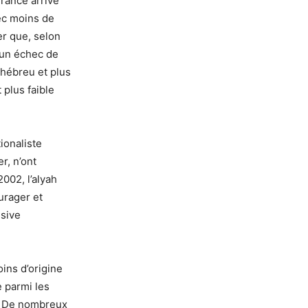
rance arrive
ec moins de
er que, selon
 un échec de
l’hébreu et plus
 plus faible
ionaliste
r, n’ont
2002, l’alyah
urager et
ssive
oins d’origine
e parmi les
t. De nombreux