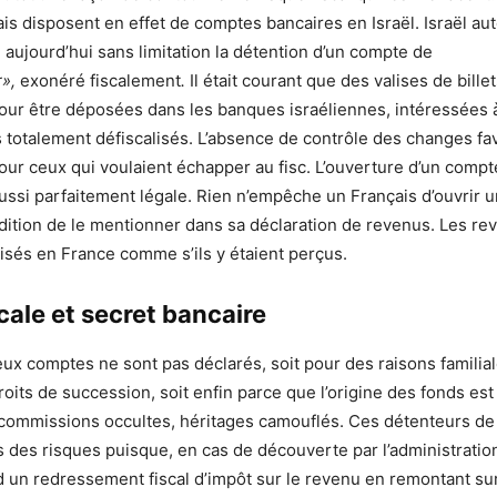
is disposent en effet de comptes bancaires en Israël. Israël auto
 aujourd’hui sans limitation la détention d’un compte de
r»,
exonéré fiscalement
.
Il était courant que des valises de billet
ur être déposées dans les banques israéliennes, intéressées à
 totalement défiscalisés. L’absence de contrôle des changes favo
our ceux qui voulaient échapper au fisc. L’ouverture d’un compte
aussi parfaitement légale. Rien n’empêche un Français d’ouvrir 
ndition de le mentionner dans sa déclaration de revenus. Les re
alisés en France comme s’ils y étaient perçus.
cale et secret bancaire
x comptes ne sont pas déclarés, soit pour des raisons familial
oits de succession, soit enfin parce que l’origine des fonds es
, commissions occultes, héritages camouflés. Ces détenteurs d
 des risques puisque, en cas de découverte par l’administration 
d un redressement fiscal d’impôt sur le revenu en remontant su