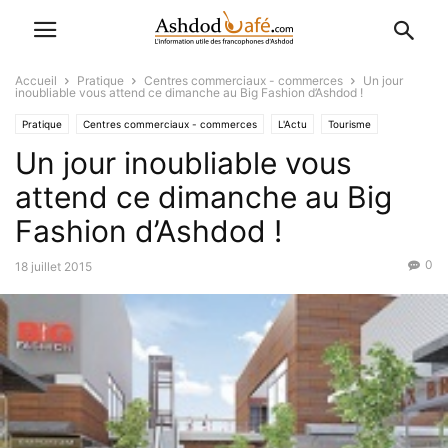
Accueil
Pratique
Centres commerciaux - commerces
Un jour
inoubliable vous attend ce dimanche au Big Fashion d’Ashdod !
Pratique
Centres commerciaux - commerces
L'Actu
Tourisme
Un jour inoubliable vous
attend ce dimanche au Big
Fashion d’Ashdod !
0
18 juillet 2015