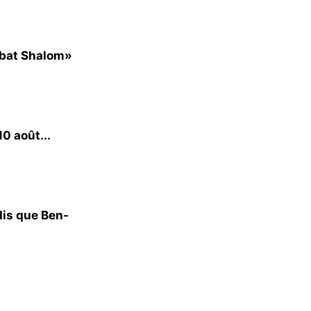
bbat Shalom»
0 août...
dis que Ben-