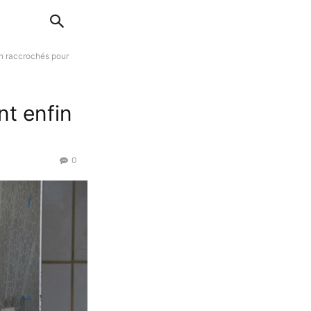
n raccrochés pour
nt enfin
0