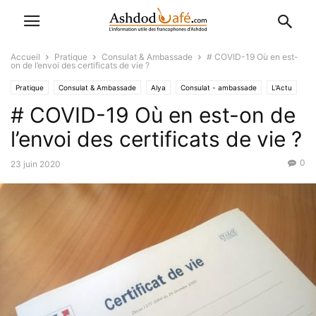
Accueil
Pratique
Consulat & Ambassade
# COVID-19 Où en est-
on de l’envoi des certificats de vie ?
Pratique
Consulat & Ambassade
Alya
Consulat - ambassade
L'Actu
# COVID-19 Où en est-on de
Economique-Juridique-Fiscal
Favoris
l’envoi des certificats de vie ?
0
23 juin 2020