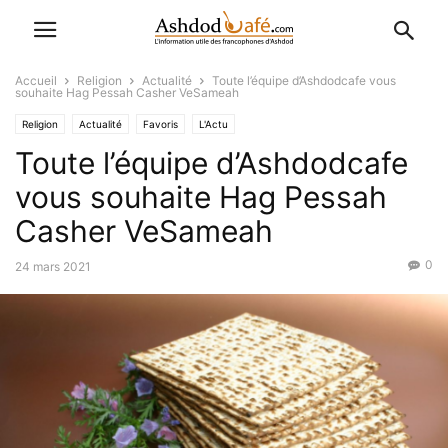
Accueil
Religion
Actualité
Toute l’équipe d’Ashdodcafe vous
souhaite Hag Pessah Casher VeSameah
Religion
Actualité
Favoris
L'Actu
Toute l’équipe d’Ashdodcafe
vous souhaite Hag Pessah
Casher VeSameah
0
24 mars 2021