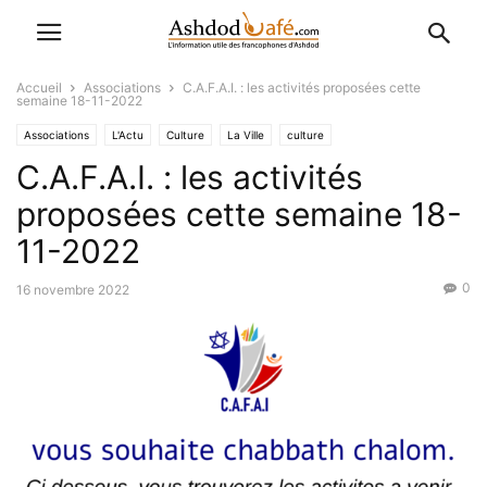
Accueil
Associations
C.A.F.A.I. : les activités proposées cette
semaine 18-11-2022
Associations
L'Actu
Culture
La Ville
culture
C.A.F.A.I. : les activités
Événementiel (Hévra Ironit)
Favoris
proposées cette semaine 18-
11-2022
0
16 novembre 2022