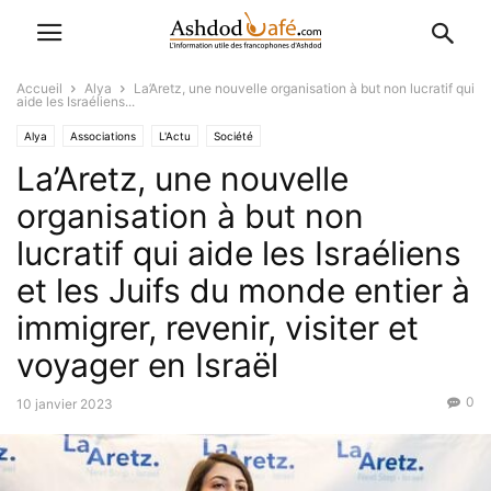
Accueil
Alya
La’Aretz, une nouvelle organisation à but non lucratif qui
aide les Israéliens...
Alya
Associations
L'Actu
Société
La’Aretz, une nouvelle
organisation à but non
lucratif qui aide les Israéliens
et les Juifs du monde entier à
immigrer, revenir, visiter et
voyager en Israël
0
10 janvier 2023