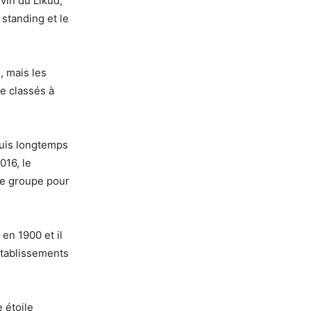
vin du Likud,
 standing et le
, mais les
re classés à
puis longtemps
016, le
 le groupe pour
 en 1900 et il
établissements
 étoile