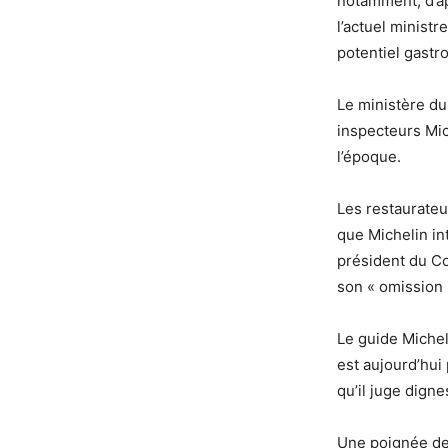
notamment, d’ap
l’actuel minist
potentiel gastr
Le ministère du
inspecteurs Mi
l’époque.
Les restaurateu
que Michelin int
président du Con
son « omission i
Le guide Micheli
est aujourd’hui
qu’il juge dignes
Une poignée de 