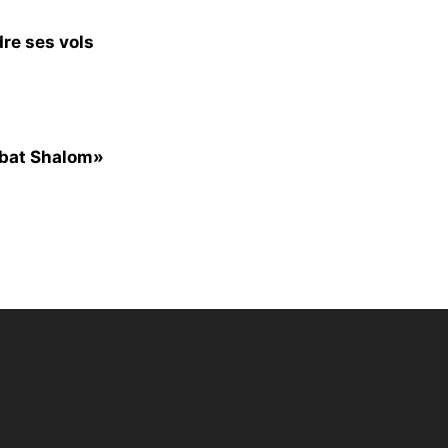
dre ses vols
bbat Shalom»