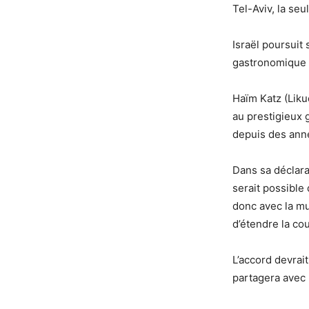
Tel-Aviv, la se
Israël poursuit 
gastronomique l
Haïm Katz (Likud
au prestigieux g
depuis des ann
Dans sa déclarat
serait possible 
donc avec la mun
d’étendre la couv
L’accord devrait
partagera avec 