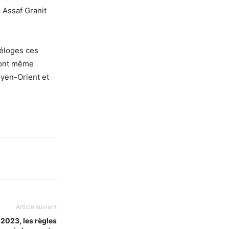
 Assaf Granit
 éloges ces
s ont même
oyen-Orient et
Article suivant
 2023, les règles