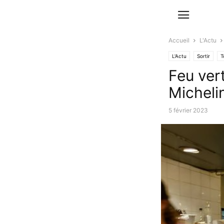
Accueil
L'Actu
L'Actu
Sortir
T
Feu ver
Michelin
5 février 2023