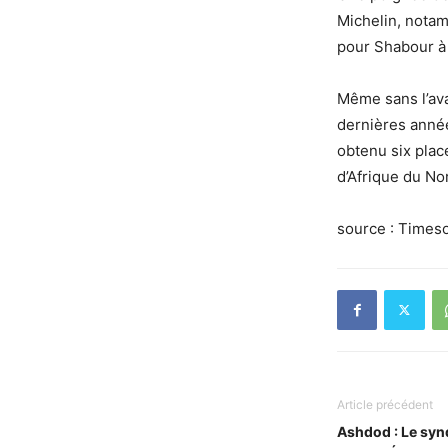
Michelin, nota
pour Shabour à 
Même sans l’ava
dernières année
obtenu six plac
d’Afrique du No
source : Timeso
Article précédent
Ashdod : Le syn