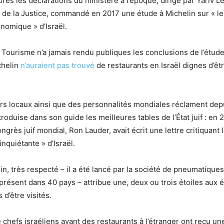
rès les déclarations du ministère à l’époque, dirigé par Yariv Le
re de la Justice, commandé en 2017 une étude à Michelin sur « le
onomique » d’Israël.
 Tourisme n’a jamais rendu publiques les conclusions de l’étude
chelin
n’auraient pas trouvé
de restaurants en Israël dignes d’êt
rs locaux ainsi que des personnalités mondiales réclament de
roduise dans son guide les meilleures tables de l’État juif : en 2
grès juif mondial, Ron Lauder, avait écrit une lettre critiquant
nquiétante » d’Israël.
n, très respecté – il a été lancé par la société de pneumatiques
 présent dans 40 pays – attribue une, deux ou trois étoiles aux 
 d’être visités.
chefs israéliens ayant des restaurants à l’étranger ont reçu une