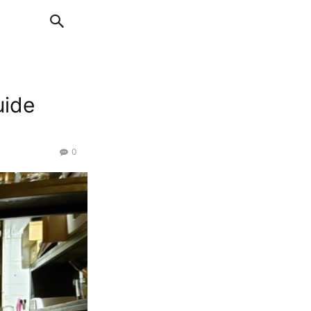
uide
0