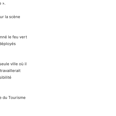
e ».
sur la scène
onné le feu vert
 déployés
eule ville où il
ravaillerait
ibilité
ère du Tourisme