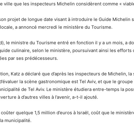
ule ville que les inspecteurs Michelin considèrent comme « viabl
son projet de longue date visant à introduire le Guide Michelin 
ocale, a annoncé mercredi le ministère du Tourisme.
), le ministre du Tourisme entré en fonction il y a un mois, a d
uide culinaire, selon le ministère, poursuivant ainsi les efforts
ées par ses prédécesseurs.
ion, Katz a déclaré que d’après les inspecteurs de Michelin, la s
d’évaluer la scène gastronomique est Tel Aviv, et que le groupe t
icipalité de Tel Aviv. Le ministère étudiera entre-temps la poss
erture à d’autres villes à l’avenir, a-t-il ajouté.
 coûter quelque 1,5 million d’euros à Israël, coût que le minist
la municipalité.