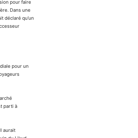
sion pour faire
nière. Dans une
it déclaré qu’un
successeur
diale pour un
voyageurs
marché
t parti à
l aurait