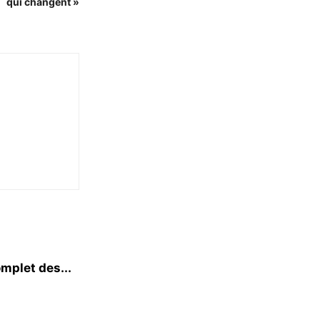
qui changent »
mplet des...