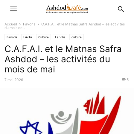
Accueil
Favoris
C.A.F.A.I. et le Matnas Safra Ashdod – les activités
du mois de...
Favoris
L'Actu
Culture
La Ville
culture
C.A.F.A.I. et le Matnas Safra
Événementiel (Hévra Ironit)
Ashdod – les activités du
mois de mai
0
7 mai 2026