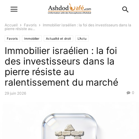
Accueil
Favoris
Immobilier israélien : la foi des investisseurs dans la
pierre résiste au...
Favoris
Immobilier
Actualité et droit
L'Actu
Immobilier israélien : la foi
Economique-Juridique-Fiscal
des investisseurs dans la
pierre résiste au
ralentissement du marché
0
29 juin 2026