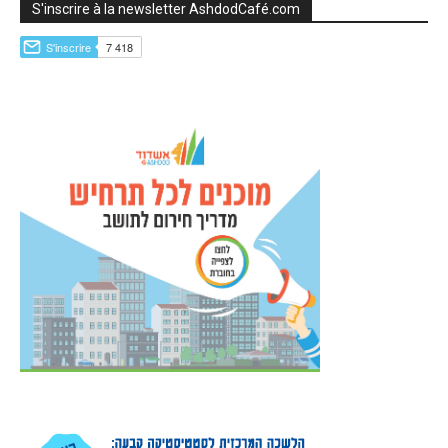
S'inscrire à la newsletter AshdodCafé.com