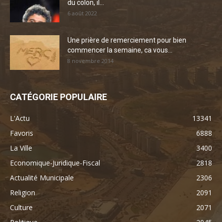
du colon, il...
6 août 2022
Une prière de remerciement pour bien
commencer la semaine, ca vous...
8 novembre 2014
CATÉGORIE POPULAIRE
L'Actu
13341
Favoris
6888
La Ville
3400
Economique-Juridique-Fiscal
2818
Actualité Municipale
2306
Religion
2091
Culture
2071