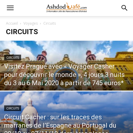
Accueil
Voyages
Circuits
CIRCUITS
CIRCUITS
Visitez Prague avec « Voyager Casher
pour découvrir le monde », 4 jours 3 nuits
du 3 au 6 Mai 2020 à partir de 745 euros*
CIRCUITS
Circuit Cacher : sur les traces des
marranes de l’Espagne au Portugal du