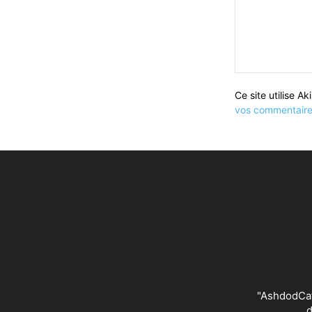
Ce site utilise A
vos commentaires
"AshdodCafé
d