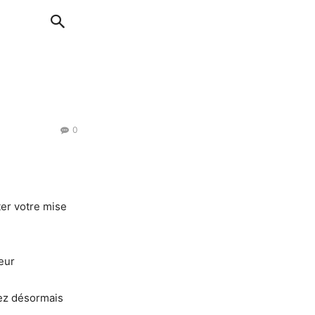
0
ter votre mise
eur
ez désormais