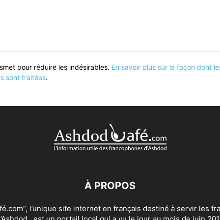
kismet pour réduire les indésirables.
En savoir plus sur la façon dont 
 sont traitées
.
À PROPOS
.com”, l’unique site internet en français destiné à servir les 
’Ashdod , est un portail local qui a vu le jour au mois de juin 201