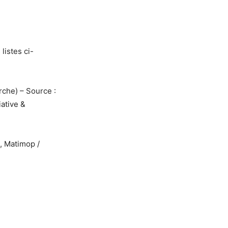
 listes ci-
rche) – Source :
iative &
, Matimop /