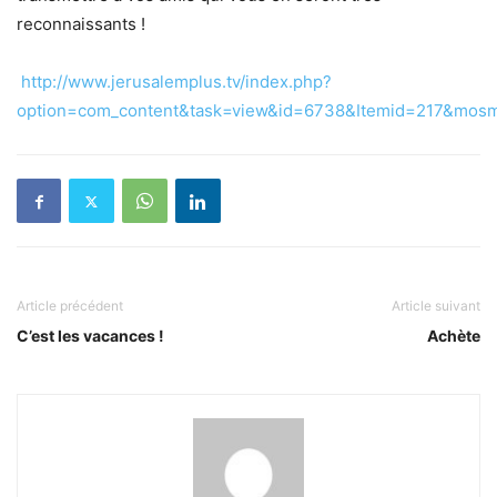
reconnaissants !
http://www.jerusalemplus.tv/index.php?
option=com_content&task=view&id=6738&Itemid=217&mos
Article précédent
Article suivant
C’est les vacances !
Achète