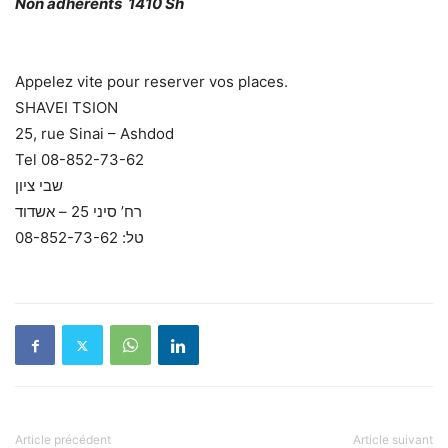
Non adhérents 1410 Sh
Appelez vite pour reserver vos places.
SHAVEI TSION
25, rue Sinai – Ashdod
Tel 08-852-73-62
שבי ציון
רח’ סיני 25 – אשדוד
טל: 08-852-73-62
Article précédent
Article suivant