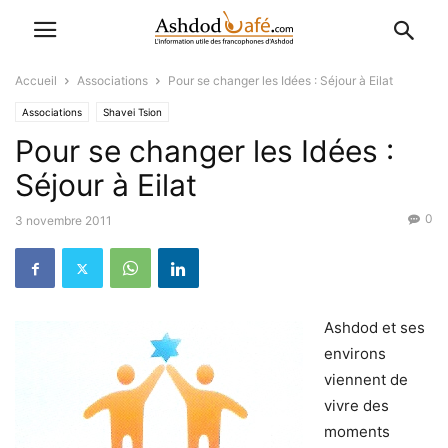
Accueil
Associations
Pour se changer les Idées : Séjour à Eilat
Associations
Shavei Tsion
Pour se changer les Idées :
Séjour à Eilat
0
3 novembre 2011
Ashdod et ses
environs
viennent de
vivre des
moments