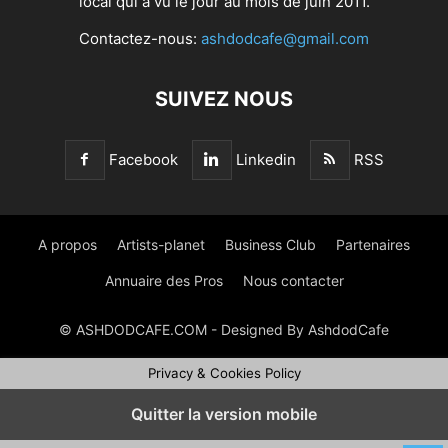
local qui a vu le jour au mois de juin 2011.
Contactez-nous:
ashdodcafe@gmail.com
SUIVEZ NOUS
Facebook
Linkedin
RSS
A propos
Artists-planet
Business Club
Partenaires
Annuaire des Pros
Nous contacter
© ASHDODCAFE.COM - Designed By AshdodCafe
Privacy & Cookies Policy
Quitter la version mobile