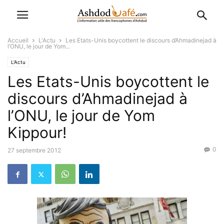
Accueil
L'Actu
Les Etats-Unis boycottent le discours d’Ahmadinejad à
l’ONU, le jour de Yom...
L'Actu
Les Etats-Unis boycottent le
discours d’Ahmadinejad à
l’ONU, le jour de Yom
Kippour!
0
27 septembre 2012