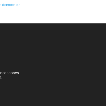
les données de
francophones
1.