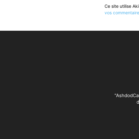
Ce site utilise A
vos commentaires
"AshdodCafé
d