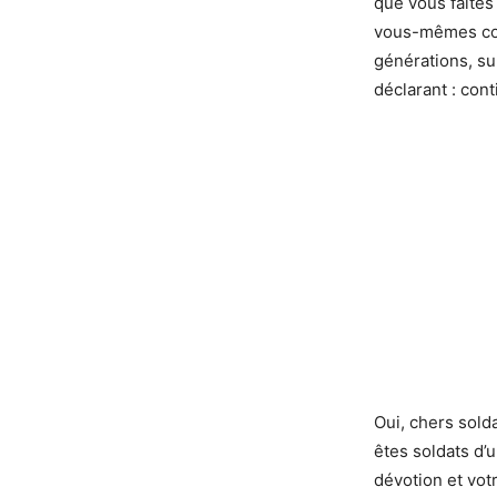
que vous faites 
vous-mêmes cont
générations, su
déclarant : con
Oui, chers solda
êtes soldats d’
dévotion et vot