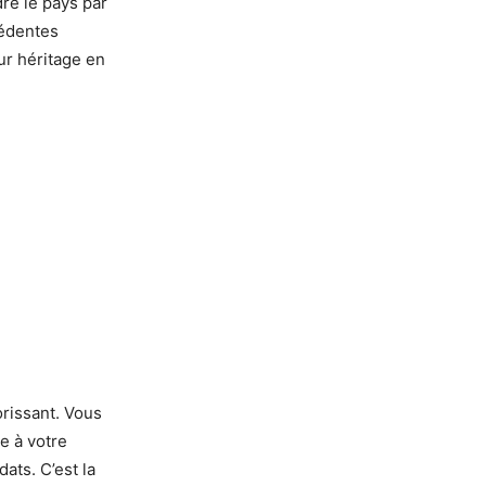
dre le pays par
cédentes
ur héritage en
lorissant. Vous
e à votre
ats. C’est la