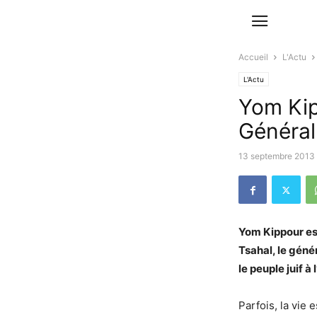
Accueil
L'Actu
L'Actu
Yom Kip
Général
13 septembre 2013
Yom Kippour est
Tsahal, le géné
le peuple juif à
Parfois, la vie 