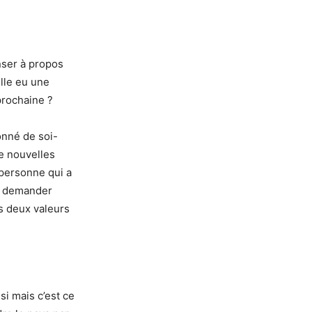
enser à propos
elle eu une
prochaine ?
onné de soi-
de nouvelles
 personne qui a
et demander
es deux valeurs
si mais c’est ce