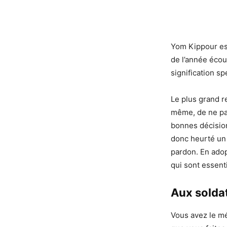
Yom Kippour est 
de l’année écoul
signification s
Le plus grand r
même, de ne pas
bonnes décision
donc heurté un 
pardon. En adopt
qui sont essenti
Aux solda
Vous avez le mér