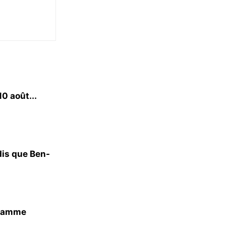
0 août...
dis que Ben-
gramme