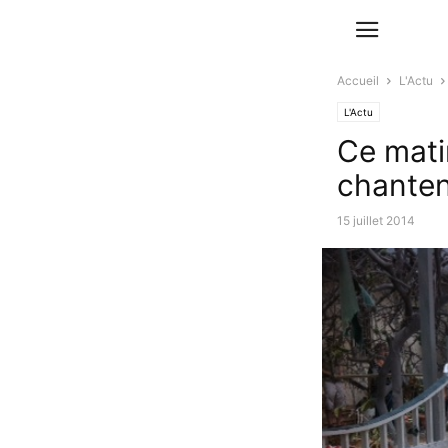
Accueil
L'Actu
L'Actu
Ce mati
chante
15 juillet 2014