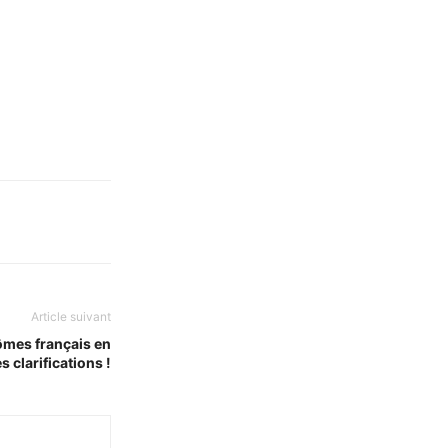
Article suivant
ômes français en
s clarifications !