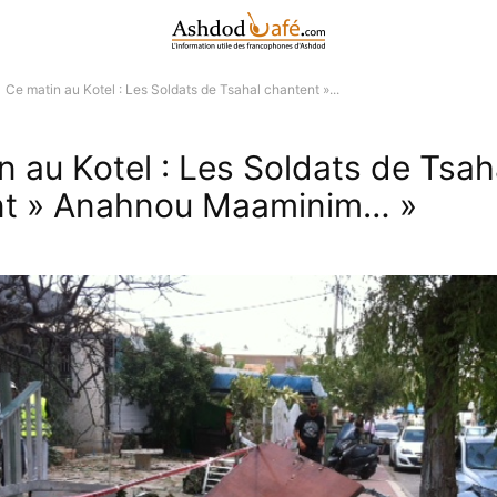
Ce matin au Kotel : Les Soldats de Tsahal chantent »...
n au Kotel : Les Soldats de Tsah
nt » Anahnou Maaminim… »