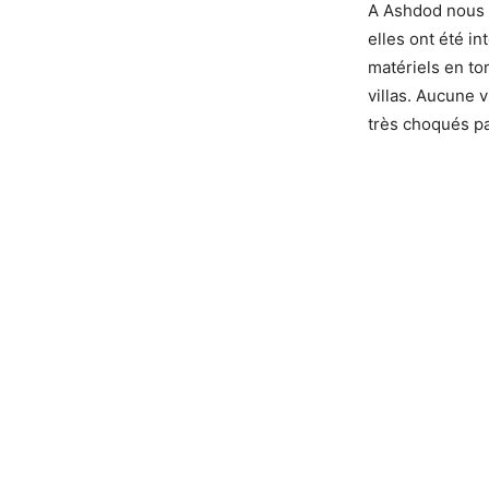
A Ashdod nous n
elles ont été i
matériels en to
villas. Aucune v
très choqués par