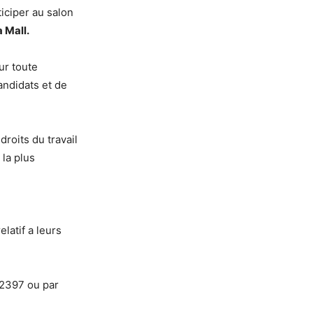
ticiper au salon
 Mall.
ur toute
andidats et de
droits du travail
 la plus
latif a leurs
12397 ou par