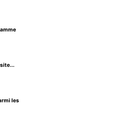
gramme
site...
armi les