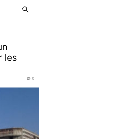
un
 les
0