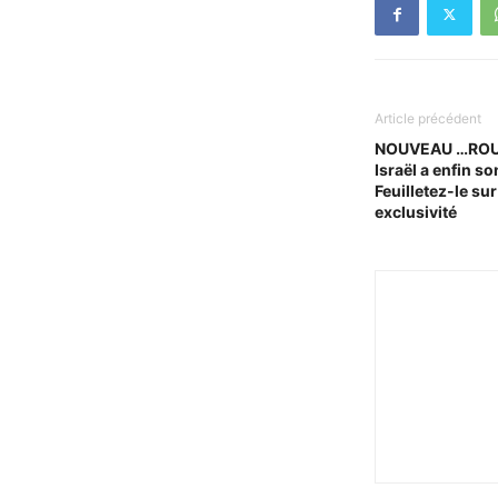
Article précédent
NOUVEAU …ROULA
Israël a enfin s
Feuilletez-le s
exclusivité