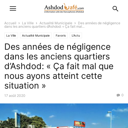
Accueil
La Ville
Actualité Municipale
Des années de négligence
dans les anciens quartiers d’Ashdod: « Ça fait mal...
La Ville
Actualité Municipale
Favoris
L'Actu
Des années de négligence
dans les anciens quartiers
d’Ashdod: « Ça fait mal que
nous ayons atteint cette
situation »
0
17 août 2020