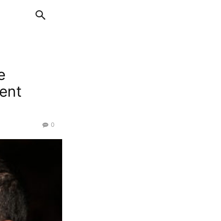
e
ment
0