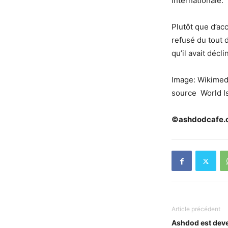
internationale.
Plutôt que d’acc
refusé du tout 
qu’il avait déc
Image:
Wikimed
source World I
©ashdodcafe
Article précédent
Ashdod est deven