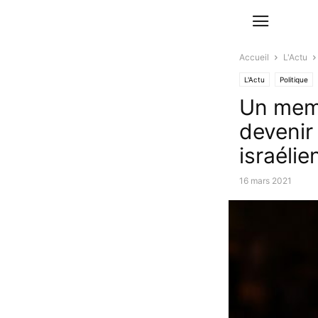
Accueil
L'Actu
L'Actu
Politique
Un memb
devenir 
israélie
16 mars 2021