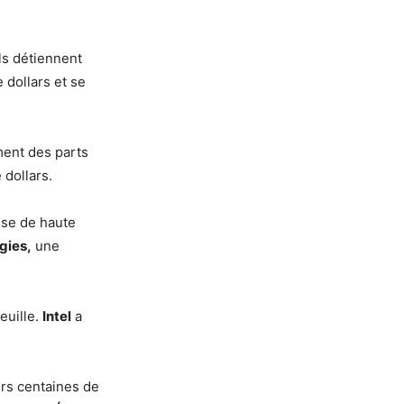
ls détiennent
 dollars et se
ement des parts
 dollars.
ise de haute
gies,
une
euille.
Intel
a
urs centaines de