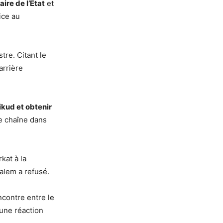
aire de l’État
et
ice au
re. Citant le
carrière
kud et obtenir
me chaîne dans
kat à la
alem a refusé.
ncontre entre le
 une réaction