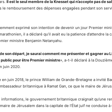
ars.
Il est le seul membre de la Knesset qui n’accepte pas de sal
 le remboursement des dépenses engagées pendant son serv
emment exprimé son intention de devenir un jour Premier minist
 marathonien, il a déclaré qu’il avait eu la patience d’attendre la 
emier ministre Benjamin Netanyahu.
de son départ, je saurai comment me présenter et gagner au Li
 public pour être Premier ministre
», a-t-il déclaré à la Douziè
n juin 2020.
e en juin 2018, le prince William de Grande-Bretagne a invité Bar
ambassadeur britannique à Ramat Gan, ce que le maire de Jérus
 informations, le gouvernement britannique craignait qu’une re
maire de Jérusalem dans la capitale de l’État juif ne conduise à