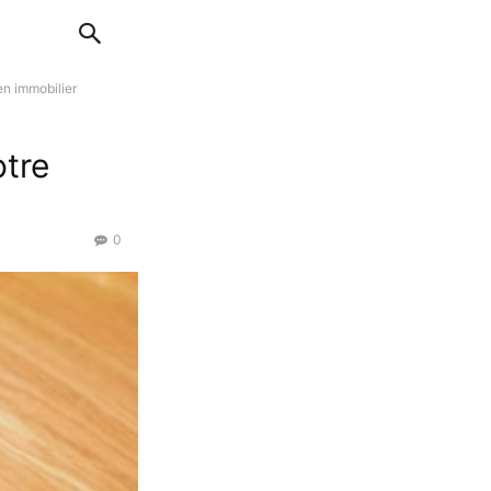
ien immobilier
otre
0