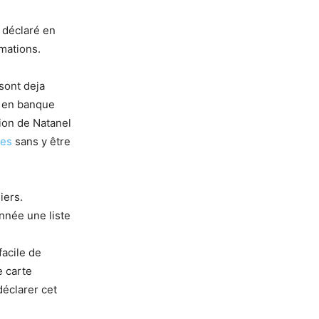
s déclaré en
rmations.
 sont deja
s en banque
tion de Natanel
tes
sans y être
iers.
nnée une liste
facile de
e carte
déclarer cet