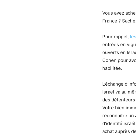
Vous avez acheté
France ? Sachez
Pour rappel,
le
entrées en vigu
ouverts en Israe
Cohen pour avo
habilitée.
L’échange d’inf
Israel va au mê
des détenteurs 
Votre bien immob
reconnaitre un a
d’identité israé
achat auprès de 