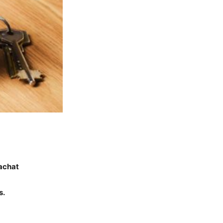
 achat
s.