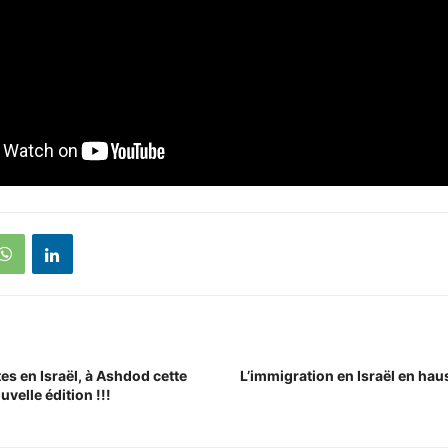
es en Israël, à Ashdod cette
L’immigration en Israël en hau
velle édition !!!