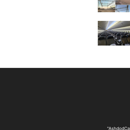
"AshdodCafé