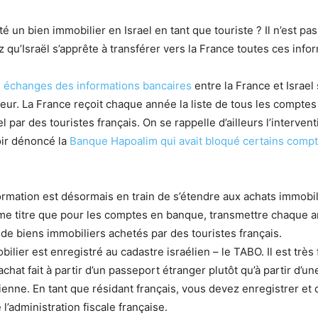
 un bien immobilier en Israel en tant que touriste ? Il n’est pa
 qu’Israël s’apprête à transférer vers la France toutes ces info
s échanges des informations bancaires
entre la France et Israel
eur. La France reçoit chaque année la liste de tous les compte
l par des touristes français. On se rappelle d’ailleurs l’interven
ir dénoncé la
Banque Hapoalim qui avait bloqué certains comp
ormation est désormais en train de s’étendre aux achats immobil
me titre que pour les comptes en banque, transmettre chaque a
de biens immobiliers achetés par des touristes français.
ilier est enregistré au cadastre israélien – le TABO. Il est très 
chat fait à partir d’un passeport étranger plutôt qu’à partir d’un
lienne. En tant que résidant français, vous devez enregistrer et 
l’administration fiscale française.