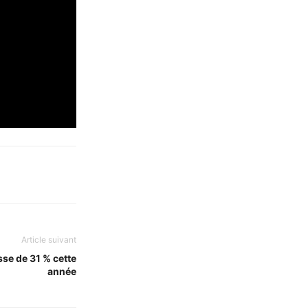
Article suivant
sse de 31 % cette
année