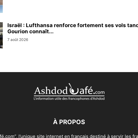
Israël : Lufthansa renforce fortement ses vols tan
Gourion connaît...
7 août 2026
À PROPOS
.com”, l’unique site internet en français destiné à servir les 