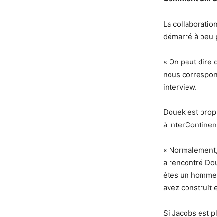
La collaboratio
démarré à peu p
« On peut dire q
nous correspond
interview.
Douek est propr
à InterContinen
« Normalement, 
a rencontré Doue
êtes un homme c
avez construit 
Si Jacobs est p