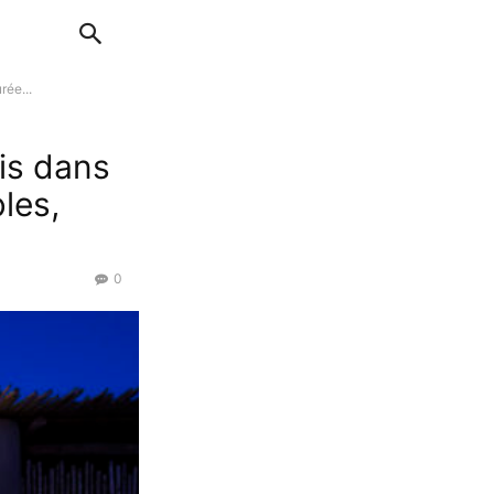
rée...
sis dans
les,
0