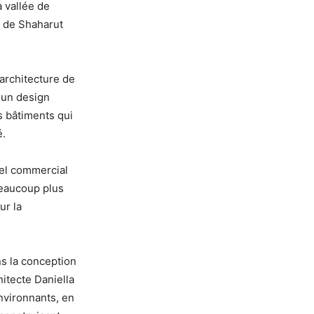
 vallée de
ge de Shaharut
’architecture de
r un design
s bâtiments qui
é.
tel commercial
beaucoup plus
ur la
ns la conception
hitecte Daniella
nvironnants, en