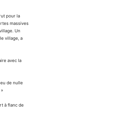
rut pour la
portes massives
illage. Un
e village, a
aire avec la
lieu de nulle
 »
t à flanc de