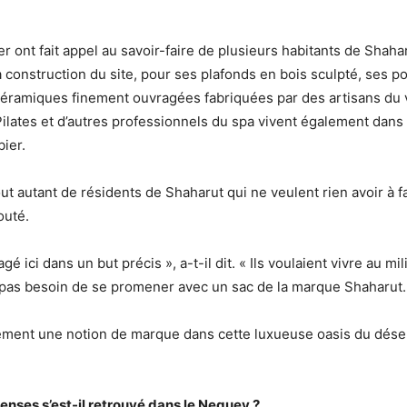
r ont fait appel au savoir-faire de plusieurs habitants de Shaha
a construction du site, pour ses plafonds en bois sculpté, ses 
céramiques finement ouvragées fabriquées par des artisans du v
ilates et d’autres professionnels du spa vivent également dans l
bier.
 tout autant de résidents de Shaharut qui ne veulent rien avoir à f
jouté.
gé ici dans un but précis », a-t-il dit. « Ils voulaient vivre au mi
nt pas besoin de se promener avec un sac de la marque Shaharut.
inement une notion de marque dans cette luxueuse oasis du déser
nses s’est-il retrouvé dans le Neguev ?