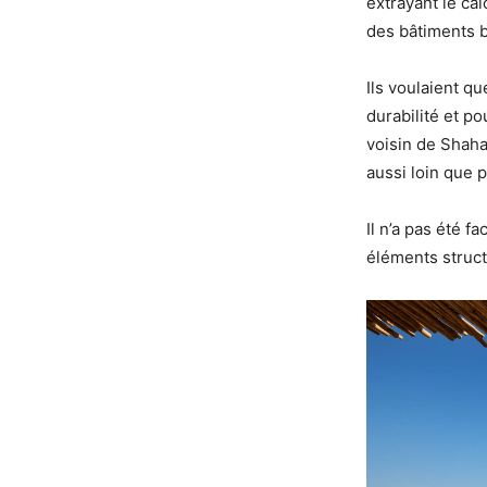
extrayant le ca
des bâtiments b
Ils voulaient qu
durabilité et po
voisin de Shaha
aussi loin que 
Il n’a pas été f
éléments struct