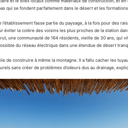
lcaire et le silex locaux comme matériaux de construction, et en
as qui se fondent parfaitement dans le désert et les formation
e l’établissement fasse partie du paysage, à la fois pour des rai
ur éviter la colère des voisins les plus proches de la station dans
rut, une communauté de 164 résidents, vieille de 30 ans, qui v
possible du réseau électrique dans une étendue de désert tranqu
acile de construire à même la montagne. Il a fallu cacher les tuya
urels sans créer de problèmes d’odeurs dus au drainage, expliq