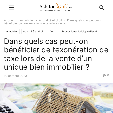
Accueil
Immobilier
Actualité et droit
Dans quels cas peut-on
bénéficier de l’exonération de taxe lors de la...
Immobilier
Actualité et droit
L'Actu
Economique-Juridique-Fiscal
Dans quels cas peut-on
Favoris
bénéficier de l’exonération de
taxe lors de la vente d’un
unique bien immobilier ?
0
10 octobre 2023