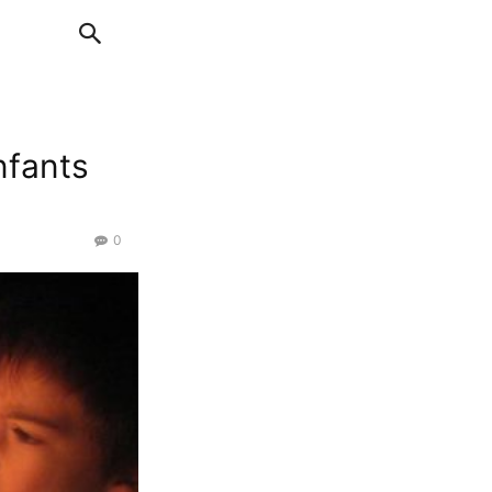
nfants
0