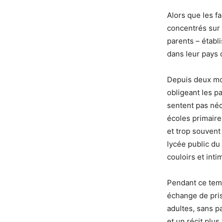
Alors que les f
concentrés sur 
parents – établi
dans leur pays 
Depuis deux mo
obligeant les p
sentent pas néc
écoles primaire
et trop souvent
lycée public du
couloirs et int
Pendant ce temp
échange de pri
adultes, sans p
et un récit plus