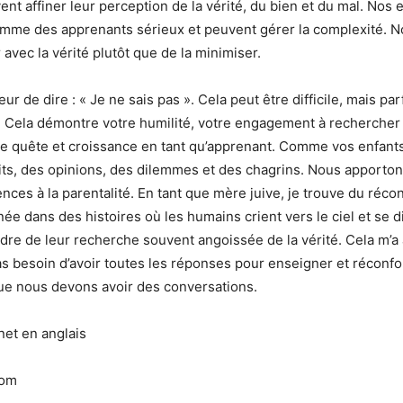
nt affiner leur perception de la vérité, du bien et du mal. Nos 
comme des apprenants sérieux et peuvent gérer la complexité. 
r avec la vérité plutôt que de la minimiser.
eur de dire : « Je ne sais pas ». Cela peut être difficile, mais parf
Cela démontre votre humilité, votre engagement à rechercher la
re quête et croissance en tant qu’apprenant. Comme vos enfant
aits, des opinions, des dilemmes et des chagrins. Nous apporto
nces à la parentalité. En tant que mère juive, je trouve du réco
née dans des histoires où les humains crient vers le ciel et se d
adre de leur recherche souvent angoissée de la vérité. Cela m’a
s besoin d’avoir toutes les réponses pour enseigner et réconfo
ue nous devons avoir des conversations.
net en anglais
com