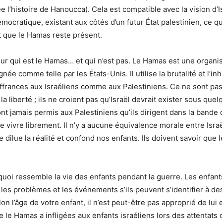
e l’histoire de Hanoucca). Cela est compatible avec la vision d’I
démocratique, existant aux côtés d’un futur État palestinien, ce q
t que le Hamas reste présent.
 sur qui est le Hamas… et qui n’est pas. Le Hamas est une organis
née comme telle par les États-Unis. Il utilise la brutalité et l’i
uffrances aux Israéliens comme aux Palestiniens. Ce ne sont pa
a liberté ; ils ne croient pas qu’Israël devrait exister sous qu
n’ont jamais permis aux Palestiniens qu’ils dirigent dans la bande
 vivre librement. Il n’y a aucune équivalence morale entre Israë
 dilue la réalité et confond nos enfants. Ils doivent savoir que 
 quoi ressemble la vie des enfants pendant la guerre. Les enfa
 les problèmes et les événements s’ils peuvent s’identifier à d
n l’âge de votre enfant, il n’est peut-être pas approprié de lui 
e le Hamas a infligées aux enfants israéliens lors des attentats 