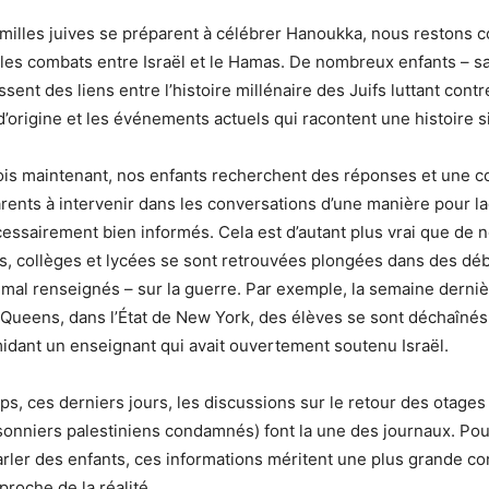
amilles juives se préparent à célébrer Hanoukka, nous restons 
les combats entre Israël et le Hamas. De nombreux enfants – s
ssent des liens entre l’histoire millénaire des Juifs luttant cont
d’origine et les événements actuels qui racontent une histoire si
is maintenant, nos enfants recherchent des réponses et une 
arents à intervenir dans les conversations d’une manière pour la
essairement bien informés. Cela est d’autant plus vrai que de
s, collèges et lycées se sont retrouvées plongées dans des dé
 mal renseignés – sur la guerre. Par exemple, la semaine derni
 Queens, dans l’État de New York, des élèves se sont déchaînés
imidant un enseignant qui avait ouvertement soutenu Israël.
s, ces derniers jours, les discussions sur le retour des otages 
sonniers palestiniens condamnés) font la une des journaux. P
arler des enfants, ces informations méritent une plus grande co
 proche de la réalité.