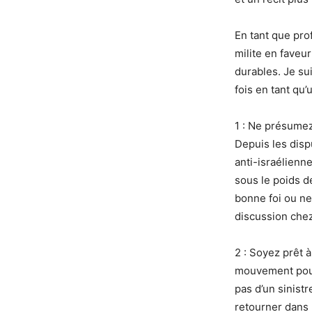
En tant que prof
milite en faveu
durables. Je su
fois en tant qu’
1 : Ne présumez
Depuis les disp
anti-israélienn
sous le poids d
bonne foi ou n
discussion chez
2 : Soyez prêt à
mouvement pour 
pas d’un sinistr
retourner dans 