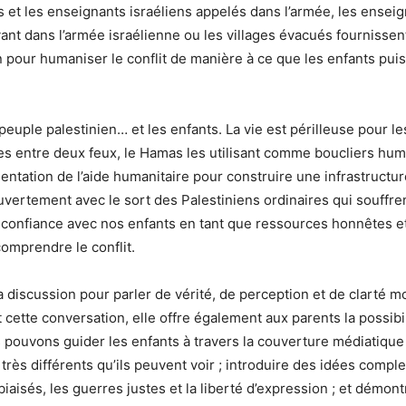
s et les enseignants israéliens appelés dans l’armée, les ensei
ant dans l’armée israélienne ou les villages évacués fournisse
 pour humaniser le conflit de manière à ce que les enfants puis
peuple palestinien… et les enfants. La vie est périlleuse pour le
s entre deux feux, le Hamas les utilisant comme boucliers hu
entation de l’aide humanitaire pour construire une infrastructure
vertement avec le sort des Palestiniens ordinaires qui souffre
 confiance avec nos enfants en tant que ressources honnêtes et
omprendre le conflit.
la discussion pour parler de vérité, de perception et de clarté m
it cette conversation, elle offre également aux parents la possib
 pouvons guider les enfants à travers la couverture médiatique 
très différents qu’ils peuvent voir ; introduire des idées compl
biaisés, les guerres justes et la liberté d’expression ; et démo