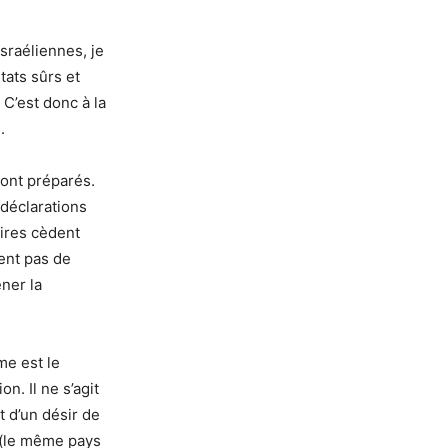
israéliennes, je
tats sûrs et
C’est donc à la
.
sont préparés.
 déclarations
aires cèdent
ent pas de
ner la
me est le
n. Il ne s’agit
t d’un désir de
l (le même pays