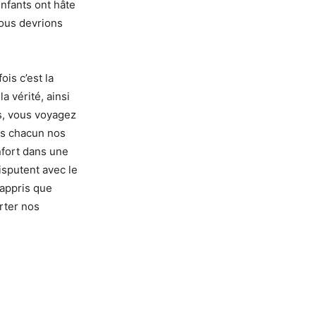
enfants ont hâte
Nous devrions
ois c’est la
 vérité, ainsi
s, vous voyagez
ns chacun nos
nfort dans une
isputent avec le
 appris que
rter nos