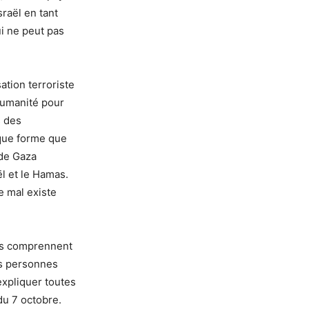
sraël en tant
ui ne peut pas
ation terroriste
nhumanité pour
s des
elque forme que
 de Gaza
l et le Hamas.
le mal existe
nts comprennent
es personnes
expliquer toutes
du 7 octobre.