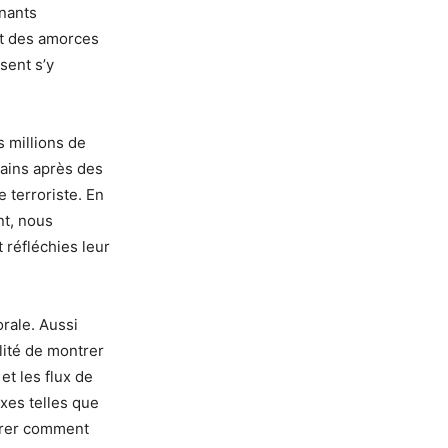
gnants
nt des amorces
sent s’y
s millions de
mains après des
 terroriste. En
nt, nous
 réfléchies leur
orale. Aussi
ilité de montrer
et les flux de
exes telles que
ntrer comment