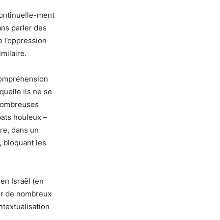
continuelle-ment
ans parler des
re l’oppression
milaire.
compréhension
quelle ils ne se
 nombreuses
bats houleux –
ère, dans un
, bloquant les
en Israël (en
our de nombreux
ntextualisation