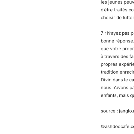
les jeunes peuve
d’être traités 
choisir de lutte
7 : N’ayez pas p
bonne réponse. 
que votre prop
à travers des f
propres expérie
tradition enraci
Divin dans le c
nous n’avons pa
enfants, mais q
source : janglo.
©ashdodcafe.