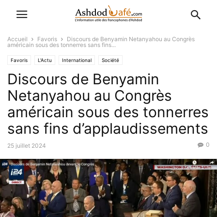
Accueil
Favoris
Discours de Benyamin Netanyahou au Congrès
américain sous des tonnerres sans fins...
Favoris
L'Actu
International
Société
Discours de Benyamin
Netanyahou au Congrès
américain sous des tonnerres
sans fins d’applaudissements
0
25 juillet 2024