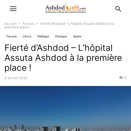
Accueil
Favoris
Fierté d’Ashdod – L’hôpital Assuta Ashdod à la
première place !
Favoris
L'Actu
Politique
Pratique
Sante
Fierté d’Ashdod – L’hôpital
Assuta Ashdod à la première
place !
0
4 février 2025