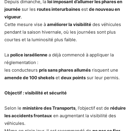
Depuis dimanche, la
loi imposant d’allumer les phares en
journée
sur les
routes interurbaines
est
de nouveau en
vigueur
.
Cette mesure vise à
améliorer la visibilité
des véhicules
pendant la saison hivernale, où les journées sont plus
courtes et la luminosité plus faible.
La
police israélienne
a déjà commencé à appliquer la
réglementation :
les conducteurs
pris sans phares allumés
risquent une
amende de 100 shekels
et
deux points
sur leur permis.
Objectif : visibilité et sécurité
Selon le
ministère des Transports
, l’objectif est de
réduire
les accidents frontaux
en augmentant la visibilité des
véhicules.
Même en plein jour, il est recommandé de
ne pas se fier