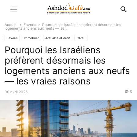
Accueil
Favoris
Pourquoi les Israéliens préfèrent désormais les
logements anciens aux neufs — les...
Favoris
Immobilier
Actualité et droit
L'Actu
Pourquoi les Israéliens
Economique-Juridique-Fiscal
préfèrent désormais les
logements anciens aux neufs
— les vraies raisons
0
30 avril 2026