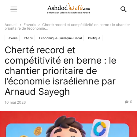
Accueil
Favoris
Cherté record et compétitivité en berne : le chantier
prioritaire de l’économie...
Favoris
L'Actu
Economique-Juridique-Fiscal
Politique
Cherté record et
compétitivité en berne : le
chantier prioritaire de
l’économie israélienne par
Arnaud Sayegh
0
10 mai 2026