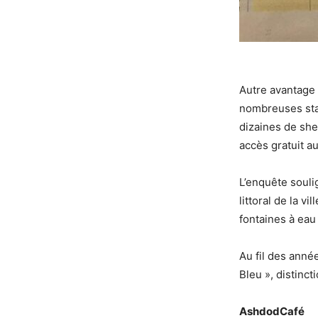
Autre avantage 
nombreuses stat
dizaines de she
accès gratuit a
L’enquête souli
littoral de la v
fontaines à eau
Au fil des année
Bleu », distinct
AshdodCafé