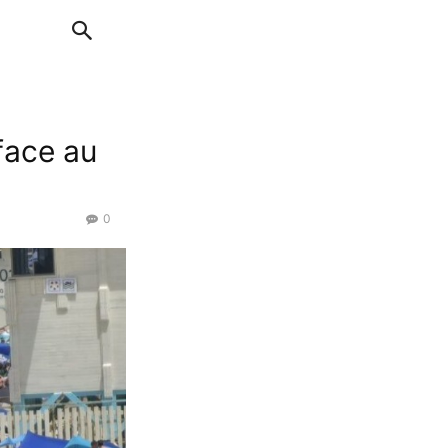
face au
0