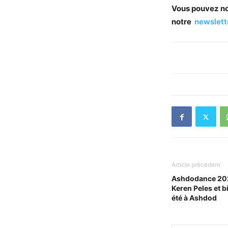
Vous pouvez nou
notre
newslet
Article précédent
Ashdodance 2026
Keren Peles et b
été à Ashdod