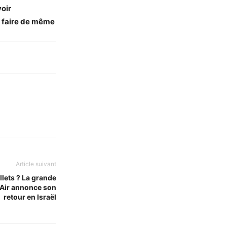
oir
à faire de même
Article suivant
llets ? La grande
Air annonce son
retour en Israël