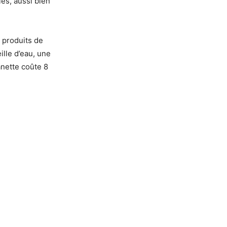
es, aussi bien
 produits de
lle d’eau, une
anette coûte 8