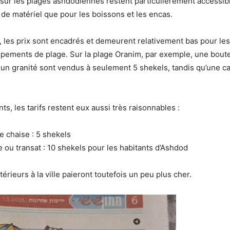
s sur les plages ashdodiennes restent particulièrement accessibl
n de matériel que pour les boissons et les encas.
, les prix sont encadrés et demeurent relativement bas pour les
ipements de plage. Sur la plage Oranim, par exemple, une boutei
u un granité sont vendus à seulement 5 shekels, tandis qu’une c
s, les tarifs restent eux aussi très raisonnables :
e chaise : 5 shekels
e ou transat : 10 shekels pour les habitants d’Ashdod
térieurs à la ville paieront toutefois un peu plus cher.