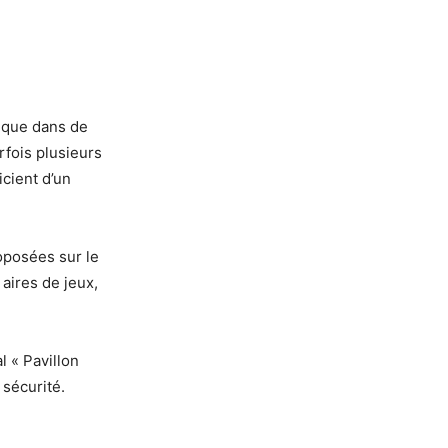
s que dans de
rfois plusieurs
icient d’un
roposées sur le
 aires de jeux,
l « Pavillon
 sécurité.