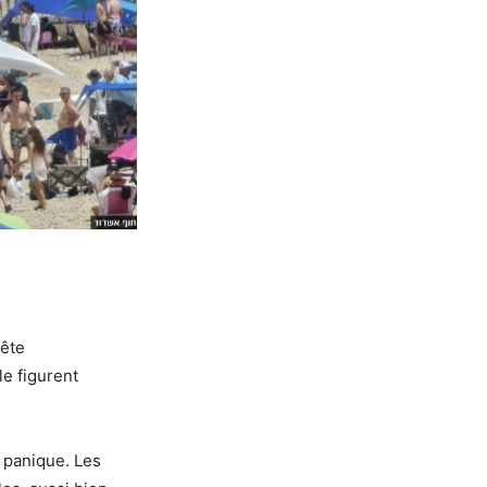
uête
le figurent
e panique. Les