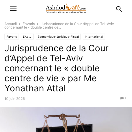
Accueil
Favoris
Jurisprudence de la Cour d’Appel de Tel-Aviv
concernant le « double centre de...
Favoris
L'Actu
Economique-Juridique-Fiscal
International
Jurisprudence de la Cour
d’Appel de Tel-Aviv
concernant le « double
centre de vie » par Me
Yonathan Attal
0
10 juin 2026