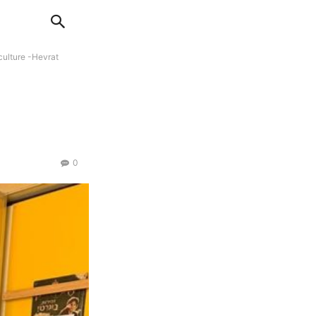
 culture -Hevrat
0