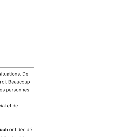
situations. De
rroi. Beaucoup
 des personnes
ial et de
ouch
ont décidé