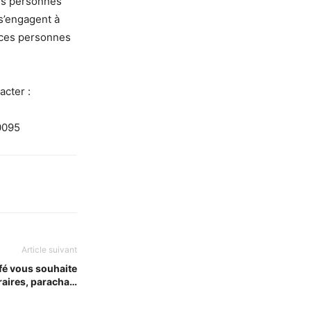
ces personnes
s’engagent à
à ces personnes
acter :
0095
Article suivant
fé vous souhaite
raires, paracha…