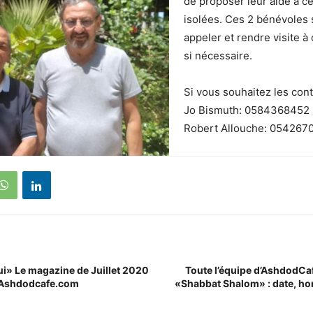
de proposer leur aide à 
isolées. Ces 2 bénévoles 
appeler et rendre visite 
si nécessaire.
Si vous souhaitez les cont
Jo Bismuth: 0584368452
Robert Allouche: 054267
i» Le magazine de Juillet 2020
Toute l’équipe d’AshdodCa
r Ashdodcafe.com
«Shabbat Shalom» : date, ho