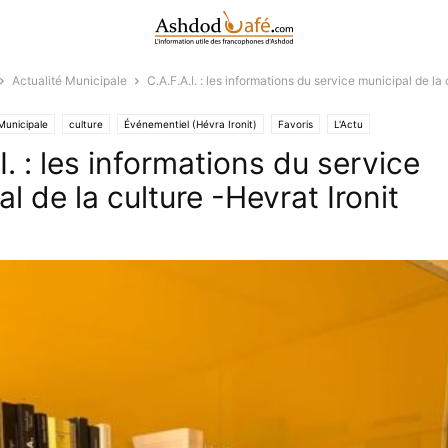
Actualité Municipale
C.A.F.A.I. : les informations du service municipal de la
Municipale
culture
Événementiel (Hévra Ironit)
Favoris
L'Actu
I. : les informations du service
l de la culture -Hevrat Ironit