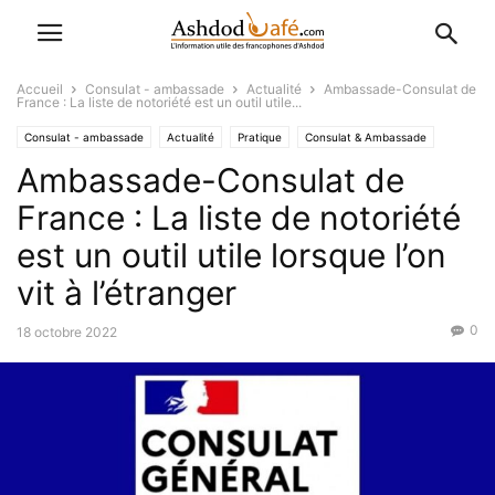
Accueil
Consulat - ambassade
Actualité
Ambassade-Consulat de
France : La liste de notoriété est un outil utile...
Consulat - ambassade
Actualité
Pratique
Consulat & Ambassade
Ambassade-Consulat de
Alya
Favoris
L'Actu
Société
France : La liste de notoriété
est un outil utile lorsque l’on
vit à l’étranger
0
18 octobre 2022