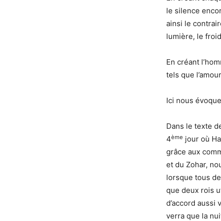
le silence enco
ainsi le contrai
lumière, le fro
En créant l’hom
tels que l’amour
Ici nous évoque
Dans le texte de
ème
4
jour où HaS
grâce aux comme
et du Zohar, no
lorsque tous deu
que deux rois u
d’accord aussi v
verra que la nu