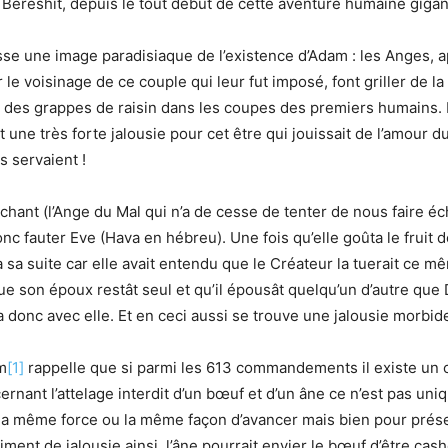
 Bereshit, depuis le tout début de cette aventure humaine giga
se une image paradisiaque de l’existence d’Adam : les Anges, apr
 le voisinage de ce couple qui leur fut imposé, font griller de l
 des grappes de raisin dans les coupes des premiers humains. 
it une très forte jalousie pour cet être qui jouissait de l’amour 
s servaient !
hant (l’Ange du Mal qui n’a de cesse de tenter de nous faire éc
onc fauter Eve (Hava en hébreu). Une fois qu’elle goûta le fruit 
sa suite car elle avait entendu que le Créateur la tuerait ce mê
ue son époux restât seul et qu’il épousât quelqu’un d’autre que 
îna donc avec elle. Et en ceci aussi se trouve une jalousie morbid
m
[1]
rappelle que si parmi les 613 commandements il existe 
ernant l’attelage interdit d’un bœuf et d’un âne ce n’est pas un
s la même force ou la même façon d’avancer mais bien pour prése
timent de jalousie ainsi, l’âne pourrait envier le bœuf d’être cash