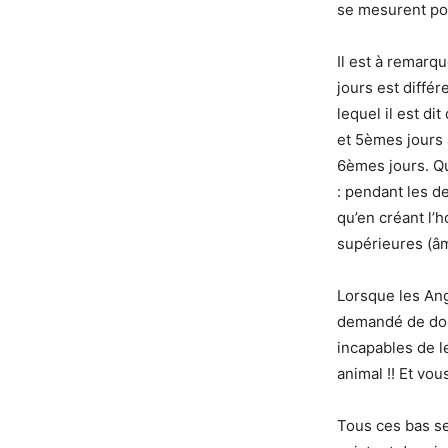
se mesurent pou
Il est à remarq
jours est diffé
lequel il est di
et 5èmes jours a
6èmes jours. Qu
: pendant les d
qu’en créant l
supérieures (âm
Lorsque les An
demandé de don
incapables de 
animal !! Et vou
Tous ces bas se