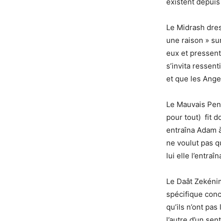
existent depuis
Le Midrash dres
une raison » sur
eux et pressent
s’invita ressent
et que les Ange
Le Mauvais Penc
pour tout) fit d
entraîna Adam à 
ne voulut pas q
lui elle l’entra
Le Daât Zekéni
spécifique conc
qu’ils n’ont pa
l’autre d’un sen