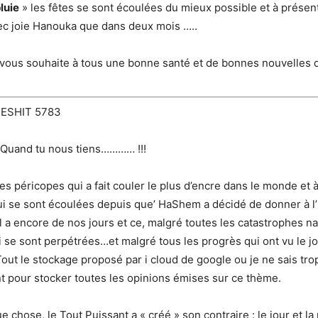
luie
» les fêtes se sont écoulées du mieux possible et à présen
ec joie Hanouka que dans deux mois …..
 vous souhaite à tous une bonne santé et de bonnes nouvelles 
ESHIT 5783
uand tu nous tiens………… !!!
es péricopes qui a fait couler le plus d’encre dans le monde et à
i se sont écoulées depuis que’ HaShem a décidé de donner à l
il a encore de nos jours et ce, malgré toutes les catastrophes na
 se sont perpétrées…et malgré tous les progrès qui ont vu le j
out le stockage proposé par i cloud de google ou je ne sais tro
ant pour stocker toutes les opinions émises sur ce thème.
 chose, le Tout Puissant a « créé » son contraire : le jour et la n