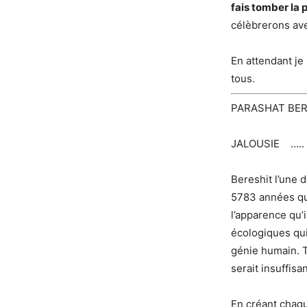
fais tomber la p
célèbrerons av
En attendant je
tous.
PARASHAT BER
JALOUSIE ….. Q
Bereshit l’une d
5783 années qu
l’apparence qu’
écologiques qui
génie humain. T
serait insuffis
En créant chaque