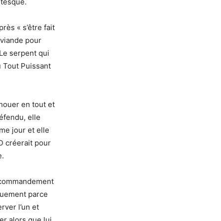
ntesque.
ès « s’être fait
a viande pour
Le serpent qui
du Tout Puissant
houer en tout et
défendu, elle
me jour et elle
D créerait pour
e.
un commandement
iquement parce
rver l’un et
er alors que lui