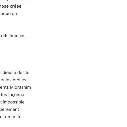
chose créée
manque de
 dits humains
nsidieuse dès le
et les étoiles :
érents Midrashim
 les façonna
st impossible
ntièrement
 et on ne te