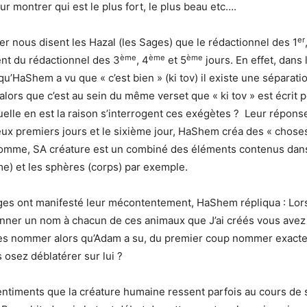
r montrer qui est le plus fort, le plus beau etc….
er
uer nous disent les Hazal (les Sages) que le rédactionnel des 1
ème
ème
ème
rent du rédactionnel des 3
, 4
et 5
jours. En effet, dans
t qu’HaShem a vu que « c’est bien » (ki tov) il existe une séparati
lors que c’est au sein du même verset que « ki tov » est écrit po
elle en est la raison s’interrogent ces exégètes ? Leur réponse
eux premiers jours et le sixième jour, HaShem créa des « choses
’homme, SA créature est un combiné des éléments contenus dan
e) et les sphères (corps) par exemple.
ges ont manifesté leur mécontentement, HaShem répliqua : Lors
ner un nom à chacun de ces animaux que J’ai créés vous avez 
les nommer alors qu’Adam a su, du premier coup nommer exac
s osez déblatérer sur lui ?
ntiments que la créature humaine ressent parfois au cours de 