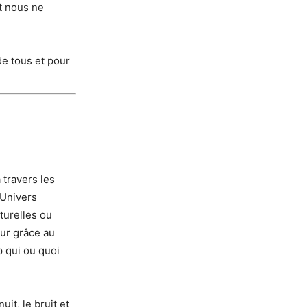
t nous ne
de tous et pour
 travers les
’Univers
turelles ou
our grâce au
p qui ou quoi
uit, le bruit et