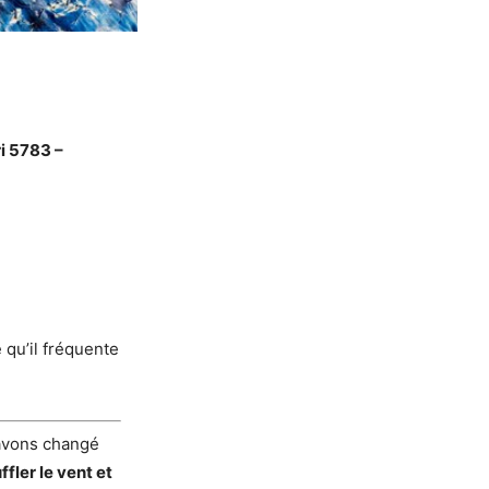
i 5783 –
 qu’il fréquente
s avons changé
ffler le vent et