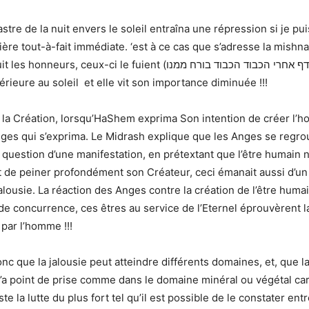
’astre de la nuit envers le soleil entraîna une répression si je p
ière tout-à-fait immédiate. ‘est à ce cas que s’adresse la mishna
s, ceux-ci le fuient (הרודף אחרי הכבוד הכבוד בורח ממנו ») : la lune
érieure au soleil et elle vit son importance diminuée !!!
 la Création, lorsqu’HaShem exprima Son intention de créer l’ho
ges qui s’exprima. Le Midrash explique que les Anges se regr
t question d’une manifestation, en prétextant que l’être humain n
t de peiner profondément son Créateur, ceci émanait aussi d’u
alousie. La réaction des Anges contre la création de l’être humai
 de concurrence, ces êtres au service de l’Eternel éprouvèrent l
 par l’homme !!!
 que la jalousie peut atteindre différents domaines, et, que la r
 n’a point de prise comme dans le domaine minéral ou végétal c
te la lutte du plus fort tel qu’il est possible de le constater ent