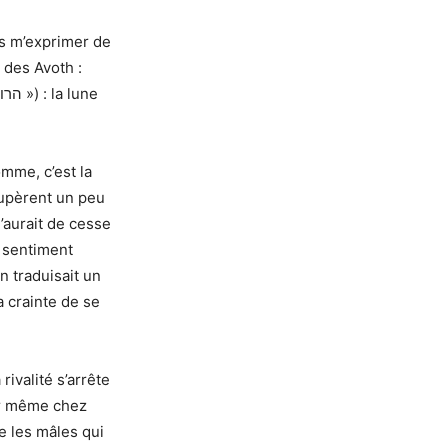
uis m’exprimer de
 des Avoth :
mme, c’est la
oupèrent un peu
’aurait de cesse
n sentiment
n traduisait un
a crainte de se
ivalité s’arrête
ar même chez
re les mâles qui