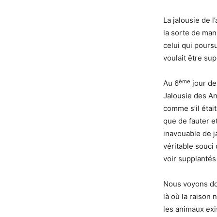
La jalousie de l
la sorte de man
celui qui poursuit les honneur
voulait être sup
ème
Au 6
jour de
Jalousie des An
comme s’il étai
que de fauter e
inavouable de j
véritable souci
voir supplantés
Nous voyons donc
là où la raison
les animaux exis