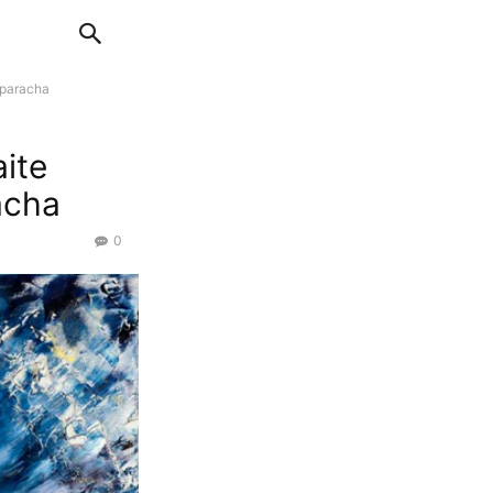
 paracha
ite
acha
0