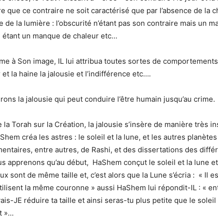
re que ce contraire ne soit caractérisé que par l’absence de la 
re de la lumière : l’obscurité n’étant pas son contraire mais un 
id étant un manque de chaleur etc…
me à Son image, IL lui attribua toutes sortes de comportements
 et la haine la jalousie et l’indifférence etc….
rons la jalousie qui peut conduire l’être humain jusqu’au crime.
 la Torah sur la Création, la jalousie s’insère de manière très i
hem créa les astres : le soleil et la lune, et les autres planètes 
ntaires, entre autres, de Rashi, et des dissertations des diff
us apprenons qu’au début, HaShem conçut le soleil et la lune et
x sont de même taille et, c’est alors que la Lune s’écria : « Il e
tilisent la même couronne » aussi HaShem lui répondit-IL : « e
ais-JE réduire ta taille et ainsi seras-tu plus petite que le soleil
it »…