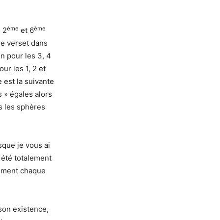
ème
ème
, 2
et 6
 le verset dans
on pour les 3, 4
ur les 1, 2 et
 est la suivante
 » égales alors
s les sphères
que je vous ai
été totalement
tement chaque
son existence,