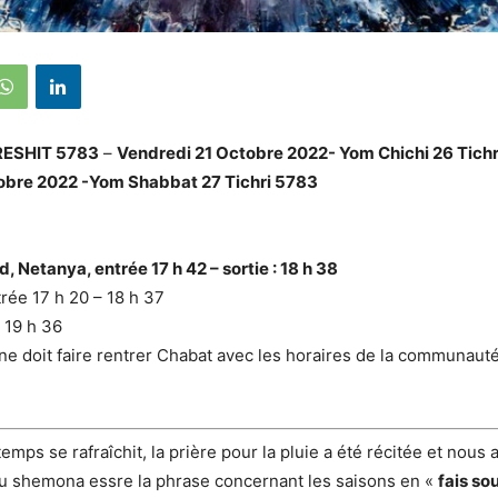
ESHIT 5783
–
Vendredi 21 Octobre 2022- Yom Chichi 26 Tichr
obre 2022 -Yom Shabbat 27 Tichri 5783
d, Netanya, entrée 17 h 42 – sortie : 18 h 38
trée 17 h 20 – 18 h 37
– 19 h 36
 doit faire rentrer Chabat avec les horaires de la communauté
emps se rafraîchit, la prière pour la pluie a été récitée et nou
ou shemona essre la phrase concernant les saisons en «
fais sou