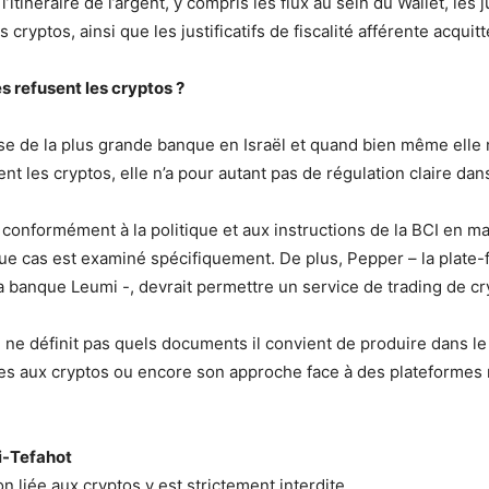
l’itinéraire de l’argent, y compris les flux au sein du Wallet, les ju
s cryptos, ainsi que les justificatifs de fiscalité afférente acquitt
 refusent les cryptos ?
isse de la plus grande banque en Israël et quand bien même elle
t les cryptos, elle n’a pour autant pas de régulation claire da
 conformément à la politique et aux instructions de la BCI en ma
ue cas est examiné spécifiquement. De plus, Pepper – la plate
 banque Leumi -, devrait permettre un service de trading de cry
e ne définit pas quels documents il convient de produire dans le
ées aux cryptos ou encore son approche face à des plateformes
i-Tefahot
n liée aux cryptos y est strictement interdite.