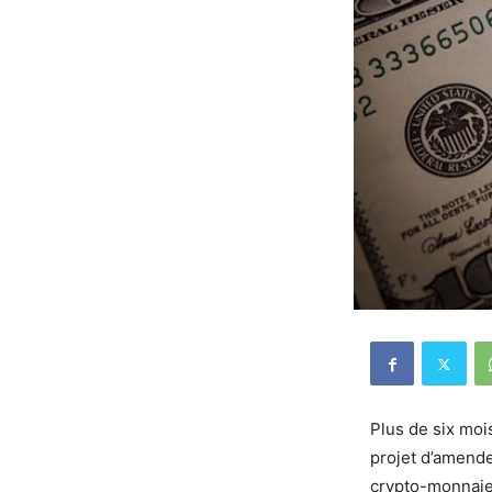
Plus de six moi
projet d’amend
crypto-monnaies