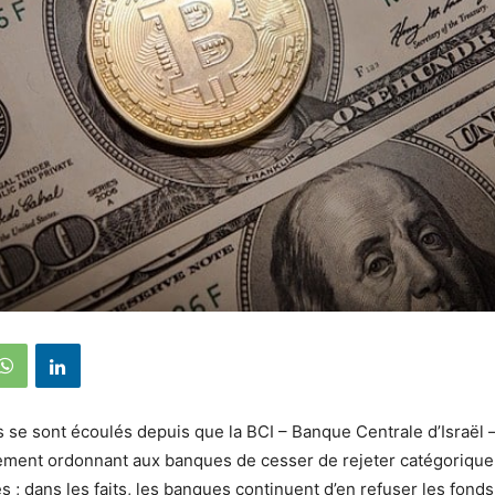
s se sont écoulés depuis que la BCI – Banque Centrale d’Israël –
ement ordonnant aux banques de cesser de rejeter catégorique
 ; dans les faits, les banques continuent d’en refuser les fonds