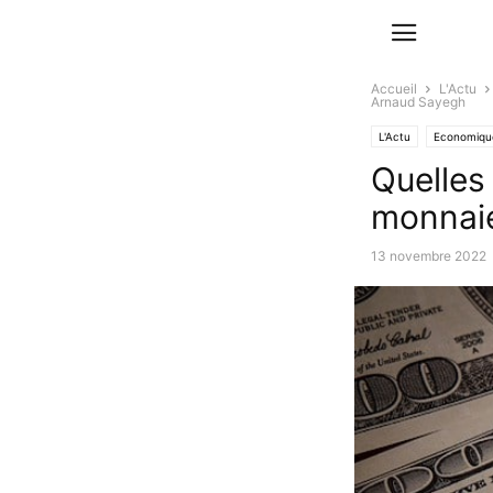
Accueil
L'Actu
Arnaud Sayegh
L'Actu
Economique
Quelles
monnaie
13 novembre 2022