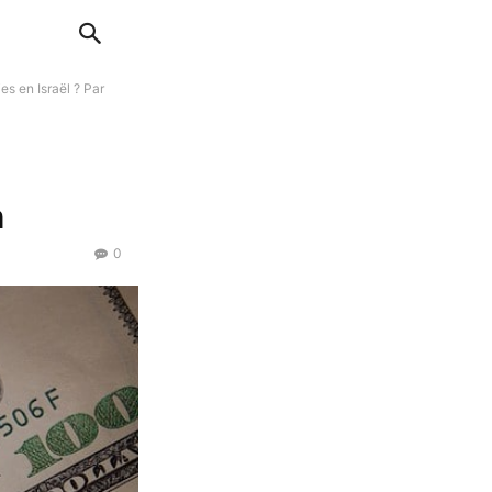
s en Israël ? Par
h
0