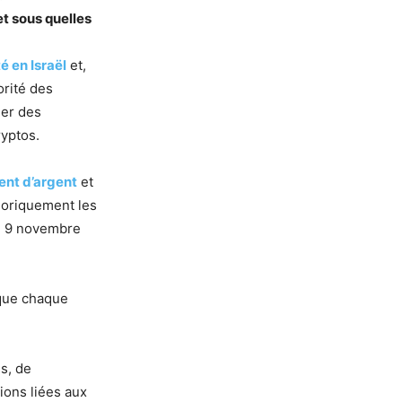
t sous quelles
é en Israël
et,
orité des
uer des
ryptos.
ent d’argent
et
égoriquement les
le 9 novembre
 que chaque
is, de
ions liées aux