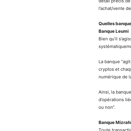
détail précis de 
l’achat/vente de
Quelles banques
Banque Leumi
Bien qu’il s’ag
systématiquemen
La banque “agit
cryptos et chaq
numérique de la
Ainsi, la banqu
d’opérations li
ou non”.
Banque Mizrah
Toute transactio