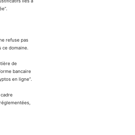
stificatifs liés à
ée”.
 ne refuse pas
ns ce domaine.
tière de
-forme bancaire
ptos en ligne”.
 cadre
 réglementées,