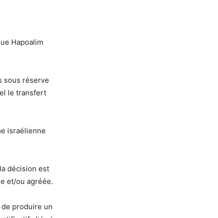
nque Hapoalim
es sous réserve
el le transfert
e israélienne
la décision est
ée et/ou agréée.
 de produire un