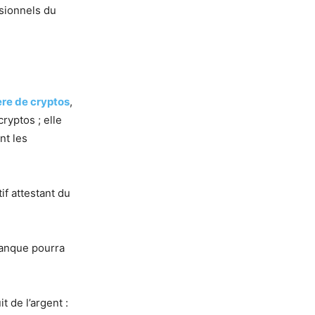
ssionnels du
ère de cryptos
,
ryptos ; elle
nt les
if attestant du
banque pourra
 de l’argent :