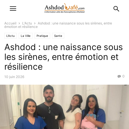
Accueil
L'Actu
Ashdod : une naissance sous les sirènes, entre
émotion et résilience
L'Actu
La Ville
Pratique
Sante
Ashdod : une naissance sous
les sirènes, entre émotion et
résilience
0
10 juin 2026