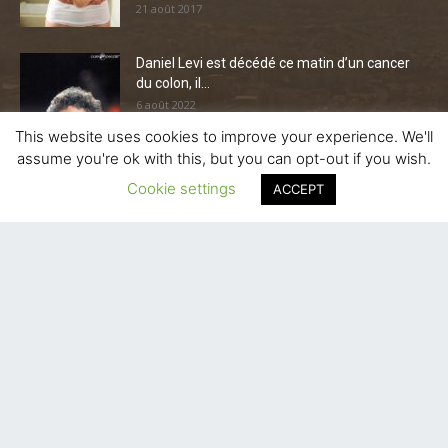
21 août 2017
Daniel Levi est décédé ce matin d’un cancer
du colon, il...
6 août 2022
This website uses cookies to improve your experience. We'll
assume you're ok with this, but you can opt-out if you wish.
Une prière de remerciement pour bien
commencer la semaine, ca vous...
Cookie settings
ACCEPT
8 novembre 2014
CATÉGORIE POPULAIRE
L'Actu
13341
Favoris
6888
La Ville
3400
Economique-Juridique-Fiscal
2818
Actualité Municipale
2306