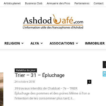
Artists-planet
Business Club
Annuaire des Pros
Partenaires
Contact
RELIGION
ALYA
ASSOCIATIONS
IMMOBILIER
Ashdod
Halakha du jour
Trier – 31 – Épluchage
Café
24 octobre 2018
0
39 travaux interdits de Chabbat – 7e – TRIER
Épluchage des pommes et des poires Même si l’on a
l’intention de les consommer plus tard, il...