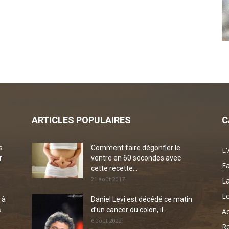
ARTICLES POPULAIRES
C
s
Comment faire dégonfler le
L'
r
ventre en 60 secondes avec
Fa
cette recette...
21 août 2017
La
Ec
 à
Daniel Levi est décédé ce matin
s
d’un cancer du colon, il...
Ac
6 août 2022
Re