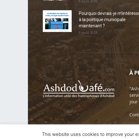
9 août 2018
Pourquoi devrais-je m’intéress
à la politique municipale
maintenant ?
9 août 2018
À 
"Ash
servi
jour
Cont
This website uses cookies to improve your ex
© ASHDODCAFE.COM - Designed By AshdodCafe