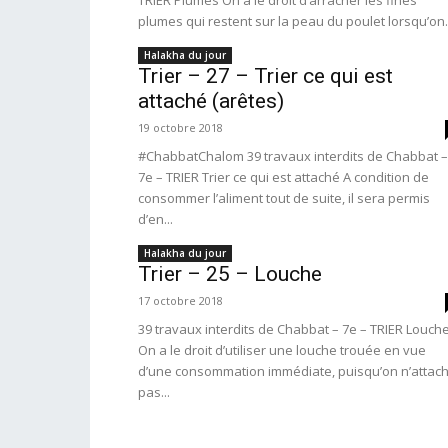
TRIER Plumes On a le droit d’arracher les fines
plumes qui restent sur la peau du poulet lorsqu’on.
Halakha du jour
Trier – 27 – Trier ce qui est
attaché (arêtes)
19 octobre 2018
#ChabbatChalom 39 travaux interdits de Chabbat –
7e – TRIER Trier ce qui est attaché A condition de
consommer l’aliment tout de suite, il sera permis
d’en...
Halakha du jour
Trier – 25 – Louche
17 octobre 2018
39 travaux interdits de Chabbat – 7e – TRIER Louch
On a le droit d’utiliser une louche trouée en vue
d’une consommation immédiate, puisqu’on n’attac
pas...