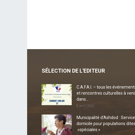
SÉLECTION DE L'EDITEUR
C.A.F.A.I. – tous les événement
et rencontres culturelles à veni
dans...
8 avril 2023
Municipalité d’Ashdod : Service
domicile pour populations dite
»spéciales »