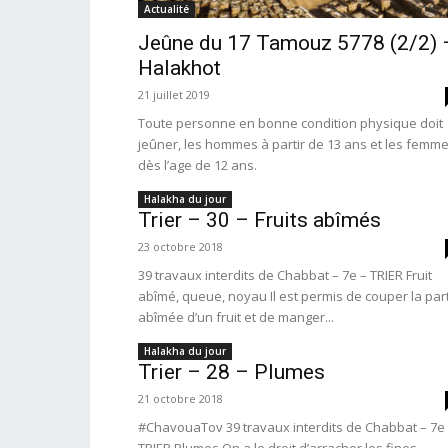
Actualité
Jeûne du 17 Tamouz 5778 (2/2) 
Halakhot
21 juillet 2019
Toute personne en bonne condition physique doit
jeûner, les hommes à partir de 13 ans et les femm
dès l’age de 12 ans.
Halakha du jour
Trier – 30 – Fruits abîmés
23 octobre 2018
39 travaux interdits de Chabbat – 7e – TRIER Fruit
abîmé, queue, noyau Il est permis de couper la par
abîmée d’un fruit et de manger...
Halakha du jour
Trier – 28 – Plumes
21 octobre 2018
#ChavouaTov 39 travaux interdits de Chabbat – 7e