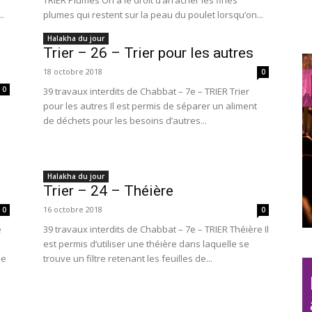
TRIER Plumes On a le droit d’arracher les fines
..
plumes qui restent sur la peau du poulet lorsqu’on...
Halakha du jour
Trier – 26 – Trier pour les autres
18 octobre 2018
0
0
39 travaux interdits de Chabbat – 7e – TRIER Trier
pour les autres Il est permis de séparer un aliment
de déchets pour les besoins d’autres...
Halakha du jour
Trier – 24 – Théière
16 octobre 2018
0
0
e
39 travaux interdits de Chabbat – 7e – TRIER Théière Il
est permis d’utiliser une théière dans laquelle se
he
trouve un filtre retenant les feuilles de...