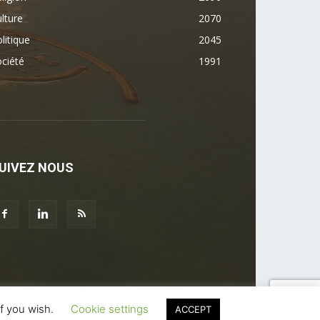
lture
2070
litique
2045
ciété
1991
UIVEZ NOUS
if you wish.
Cookie settings
ACCEPT
Partenaires
Annuaire des Pros
Nous contacter