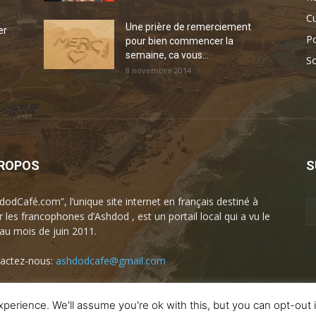
Cu
Une prière de remerciement
er
Po
pour bien commencer la
semaine, ca vous...
So
8 novembre 2014
PROPOS
S
dodCafé.com”, l’unique site internet en français destiné à
r les francophones d’Ashdod , est un portail local qui a vu le
 au mois de juin 2011.
actez-nous:
ashdodcafe@gmail.com
perience. We'll assume you're ok with this, but you can opt-out 
A propos
Artists-planet
Business Club