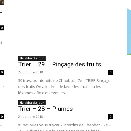
–
0
es
Halakha du jour
Trier – 29 – Rinçage des fruits
22 octobre 2018
0
0
39 travaux interdits de Chabbat – 7e – TRIER Rinçage
tie
des fruits On a le droit de laver les fruits ou les
légumes afin d’enlever les...
Halakha du jour
Trier – 28 – Plumes
21 octobre 2018
0
0
 –
#ChavouaTov 39 travaux interdits de Chabbat – 7e –