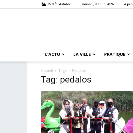
C
27.9
samedi, 8 août, 2026
A pro
Ashdod
L’ACTU
LA VILLE
PRATIQUE
Accueil
Tags
Pedalos
Tag: pedalos