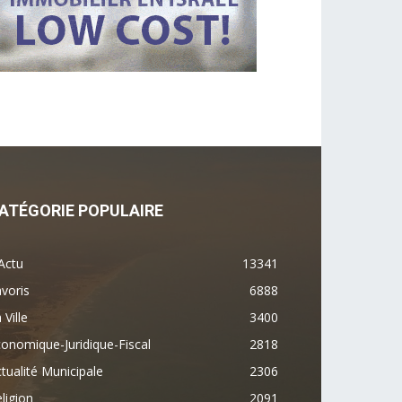
ATÉGORIE POPULAIRE
Actu
13341
voris
6888
 Ville
3400
onomique-Juridique-Fiscal
2818
tualité Municipale
2306
ligion
2091