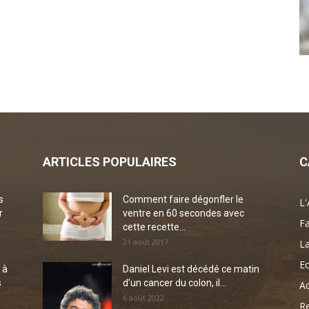
ARTICLES POPULAIRES
C
s
Comment faire dégonfler le
L'
r
ventre en 60 secondes avec
Fa
cette recette...
21 août 2017
La
Ec
 à
Daniel Levi est décédé ce matin
s
d’un cancer du colon, il...
Ac
6 août 2022
Re