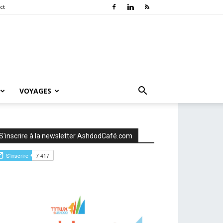
ct
VOYAGES
S'inscrire à la newsletter AshdodCafé.com