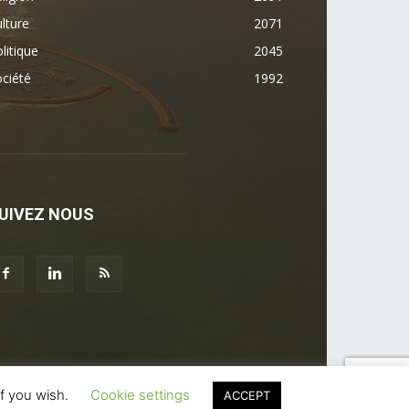
lture
2071
litique
2045
ciété
1992
UIVEZ NOUS
if you wish.
Cookie settings
ACCEPT
Partenaires
Annuaire des Pros
Nous contacter