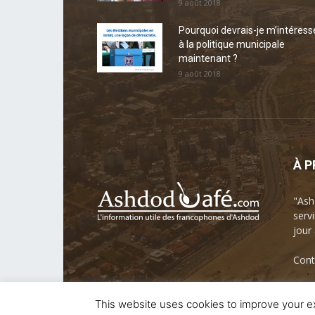
9 août 2018
Pourquoi devrais-je m’intéress
à la politique municipale
maintenant ?
9 août 2018
À 
"Ash
servi
jour
Cont
This website uses cookies to improve your ex
© ASHDODCAFE.COM - Designed By AshdodCafe