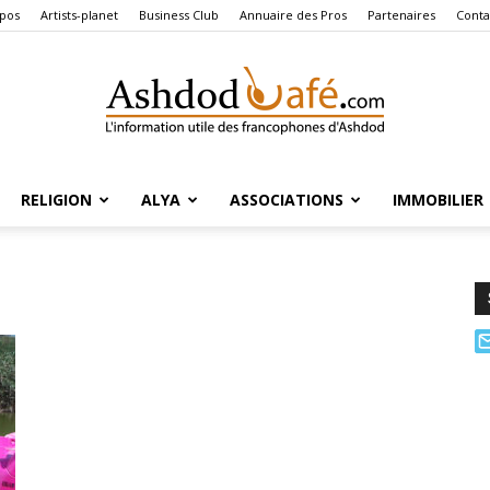
pos
Artists-planet
Business Club
Annuaire des Pros
Partenaires
Conta
RELIGION
ALYA
ASSOCIATIONS
IMMOBILIER
Ashdod
Café