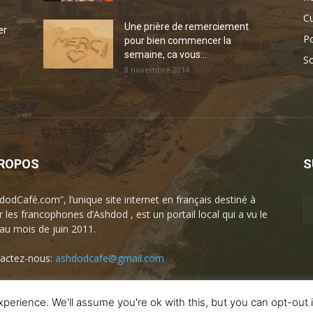
Cu
Une prière de remerciement
er
Po
pour bien commencer la
semaine, ca vous...
So
8 novembre 2014
PROPOS
S
dodCafé.com”, l’unique site internet en français destiné à
r les francophones d’Ashdod , est un portail local qui a vu le
 au mois de juin 2011.
actez-nous:
ashdodcafe@gmail.com
perience. We'll assume you're ok with this, but you can opt-out 
A propos
Artists-planet
Business Club