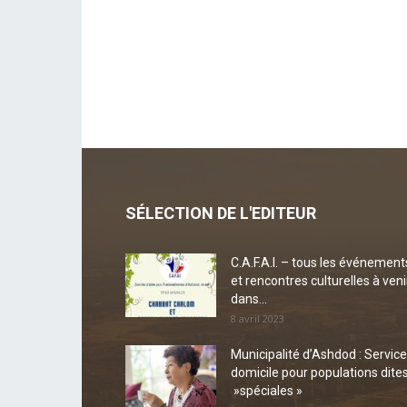
SÉLECTION DE L'EDITEUR
C.A.F.A.I. – tous les événement
et rencontres culturelles à veni
dans...
8 avril 2023
Municipalité d’Ashdod : Service
domicile pour populations dite
»spéciales »