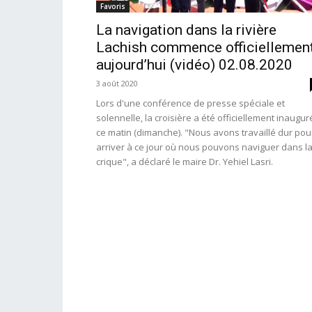
Favoris
La navigation dans la rivière
Lachish commence officiellemen
aujourd’hui (vidéo) 02.08.2020
3 août 2020
Lors d'une conférence de presse spéciale et
solennelle, la croisière a été officiellement inaugu
ce matin (dimanche). "Nous avons travaillé dur pou
arriver à ce jour où nous pouvons naviguer dans l
crique", a déclaré le maire Dr. Yehiel Lasri.