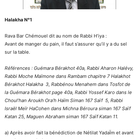
Halakha N°1
Rava Bar Chémouel dit au nom de Rabbi H’iya :
Avant de manger du pain, il faut s’assurer qu’il y a du sel
sur la table.
Références : Guémara Bérakhot 40a, Rabbi Aharon Halévy,
Rabbi Moche Maïmone dans Rambam chapitre 7 Halakhot
Bérakhot Halakha 3, Rabbénou Menahem dans Tosfot de
la Guémara Bérakhot page 40a, Rabbi Yossef Karo dans le
Choul’han Aroukh Ora’h Haïm Siman 167 Saïf 5, Rabbi
Israël Meïr HaCohen dans Michna Béroura siman 167 Saïf
Katan 25, Maguen Abraham siman 167 Saïf Katan 11.
a) Après avoir fait la bénédiction de Nétilat YadaÏm et avant