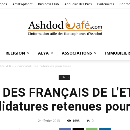
ropos
Artists-planet
Business Club
Annuaire des Pros
Partenaires
Contac
RELIGION
ALYA
ASSOCIATIONS
IMMOBILIER
Ashdod
GER – 2 candidatures retenues pour Israël
L'Actu
DES FRANÇAIS DE L’
Café
idatures retenues pour
24 février 2013
1693
0