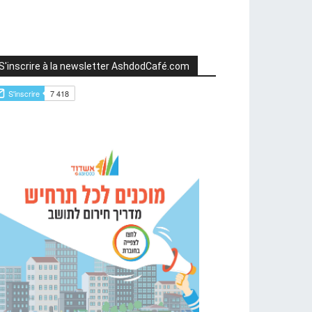
S'inscrire à la newsletter AshdodCafé.com