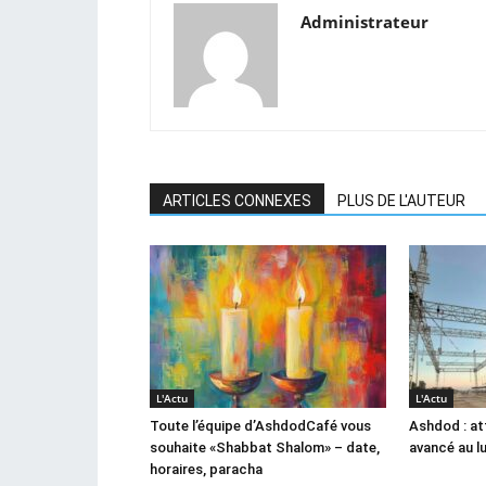
Administrateur
ARTICLES CONNEXES
PLUS DE L'AUTEUR
L'Actu
L'Actu
Toute l’équipe d’AshdodCafé vous
Ashdod : at
souhaite «Shabbat Shalom» – date,
avancé au l
horaires, paracha