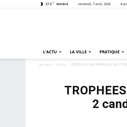
C
27.3
vendredi, 7 août, 2026
A p
Ashdod
L’ACTU
LA VILLE
PRATIQUE
Accueil
L'Actu
TROPHEES DES FRANÇAIS DE L’ETRAN
TROPHEES 
2 cand