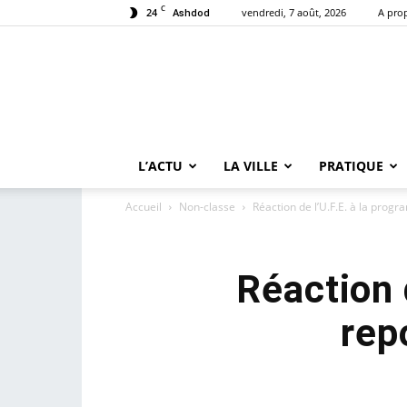
C
24
vendredi, 7 août, 2026
A pro
Ashdod
L’ACTU
LA VILLE
PRATIQUE
Accueil
Non-classe
Réaction de l’U.F.E. à la prog
Réaction 
rep