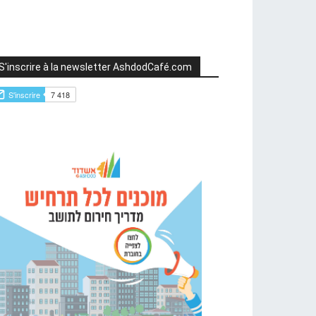
S'inscrire à la newsletter AshdodCafé.com