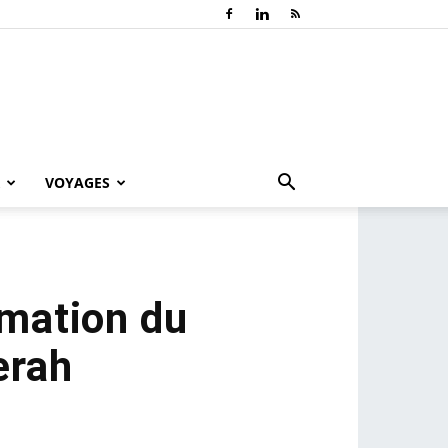
VOYAGES
mmation du
erah