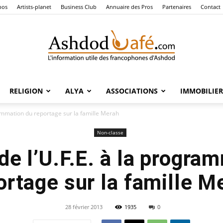
pos
Artists-planet
Business Club
Annuaire des Pros
Partenaires
Contact
RELIGION
ALYA
ASSOCIATIONS
IMMOBILIER
Ashdod
rammation du reportage sur la famille Merah
Non-classe
de l’U.F.E. à la progra
Café
ortage sur la famille M
28 février 2013
1935
0