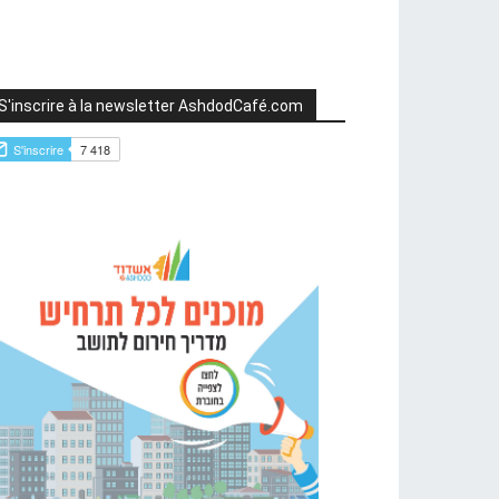
S'inscrire à la newsletter AshdodCafé.com