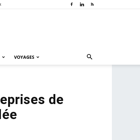
t
VOYAGES
reprises de
lée