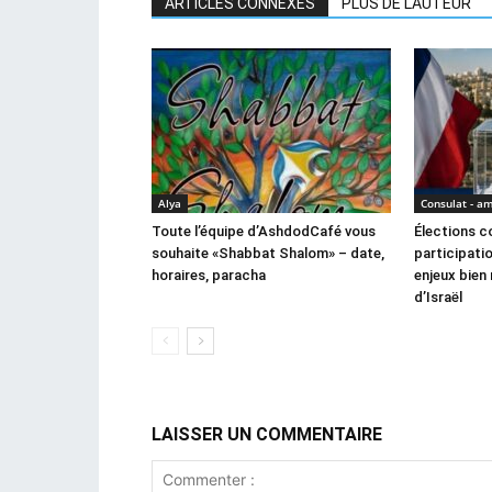
ARTICLES CONNEXES
PLUS DE L'AUTEUR
Alya
Consulat - a
Toute l’équipe d’AshdodCafé vous
Élections co
souhaite «Shabbat Shalom» – date,
participatio
horaires, paracha
enjeux bien 
d’Israël
LAISSER UN COMMENTAIRE