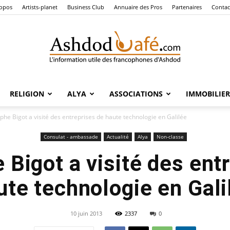
ropos
Artists-planet
Business Club
Annuaire des Pros
Partenaires
Contac
RELIGION
ALYA
ASSOCIATIONS
IMMOBILIER
Ashdod
phe Bigot a visité des entreprises de haute technologie en Galilée
Consulat - ambassade
Actualité
Alya
Non-classe
 Bigot a visité des ent
Café
ute technologie en Gali
10 juin 2013
2337
0