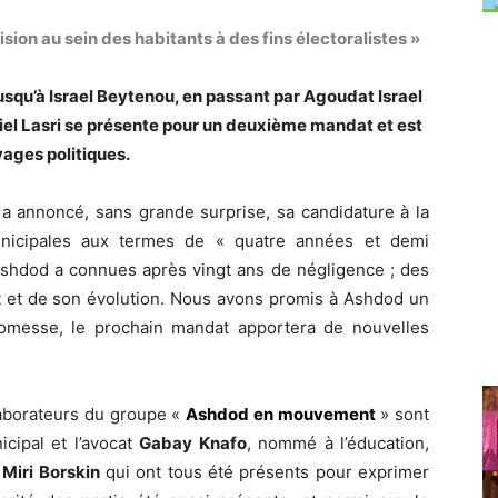
vision au sein des habitants à des fins électoralistes »
usqu’à Israel Beytenou, en passant par Agoudat Israel
hiel Lasri se présente pour un deuxième mandat et est
vages politiques.
 a annoncé, sans grande surprise, sa candidature à la
unicipales aux termes de « quatre années et demi
’Ashdod a connues après vingt ans de négligence ; des
et de son évolution. Nous avons promis à Ashdod un
omesse, le prochain mandat apportera de nouvelles
laborateurs du groupe «
Ashdod en mouvement
» sont
cipal et l’avocat
Gabay Knafo
, nommé à l’éducation,
l
Miri Borskin
qui ont tous été présents pour exprimer