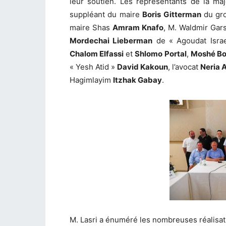
leur soutien. Les représentants de la maj
suppléant du maire
Boris Gitterman
du gro
maire Shas
Amram Knafo
, M. Waldmir Gars
Mordechai Lieberman
de « Agoudat Israe
Chalom Elfassi
et
Shlomo Portal
,
Moshé Bo
« Yesh Atid »
David Kakoun
, l’avocat
Neria 
Hagimlayim
Itzhak Gabay
.
M. Lasri a énuméré les nombreuses réalisati