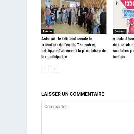
L'Actu
Favoris
Ashdod : le tribunal annule le
Ashdod lanc
transfert de l’école Tzemah et
de cartable
critique sévèrement la procédure de
scolaires po
la municipalité
besoin
LAISSER UN COMMENTAIRE