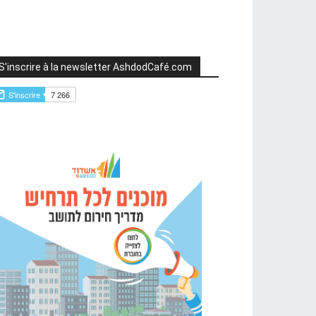
S'inscrire à la newsletter AshdodCafé.com