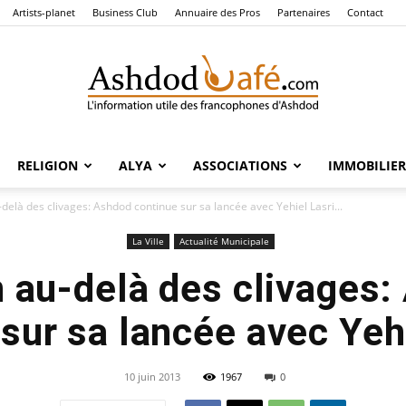
Artists-planet
Business Club
Annuaire des Pros
Partenaires
Contact
RELIGION
ALYA
ASSOCIATIONS
IMMOBILIER
Ashdod
delà des clivages: Ashdod continue sur sa lancée avec Yehiel Lasri...
La Ville
Actualité Municipale
 au-delà des clivages
Café
sur sa lancée avec Yehi
10 juin 2013
1967
0