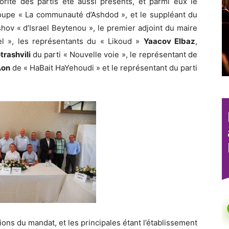
orité des partis été aussi présents, et parmi eux le
upe « La communauté d’Ashdod », et le suppléant du
hov « d’Israel Beytenou », le premier adjoint du maire
l », les représentants du « Likoud »
Yaacov Elbaz
,
trashvili
du parti « Nouvelle voie », le représentant de
Aon
de « HaBait HaYehoudi » et le représentant du parti
ons du mandat, et les principales étant l’établissement