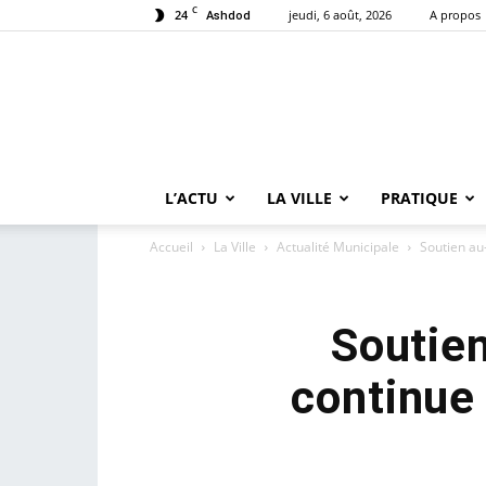
C
24
jeudi, 6 août, 2026
A propos
Ashdod
L’ACTU
LA VILLE
PRATIQUE
Accueil
La Ville
Actualité Municipale
Soutien au-
Soutien
continue 