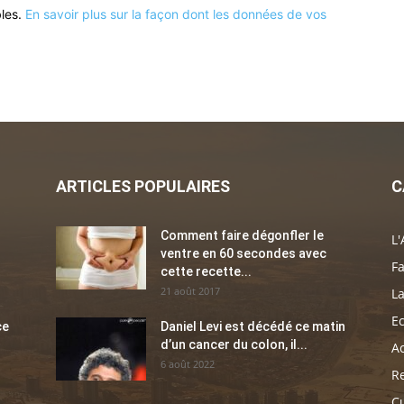
bles.
En savoir plus sur la façon dont les données de vos
ARTICLES POPULAIRES
C
Comment faire dégonfler le
L'
ventre en 60 secondes avec
Fa
cette recette...
21 août 2017
La
E
ce
Daniel Levi est décédé ce matin
d’un cancer du colon, il...
Ac
6 août 2022
Re
C