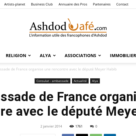
Artists-planet
Business Club
Annuaire des Pros
Partenaires
Contact
RELIGION
ALYA
ASSOCIATIONS
IMMOBILIER
Ashdod
ssade de France organise une rencontre avec le député Meyer Habib
Consulat - ambassade
Actualité
Alya
ssade de France organ
Café
re avec le député Mey
2 janvier 2014
1761
0