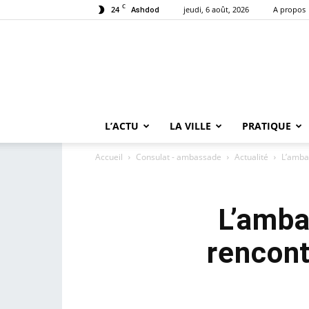
C
24
jeudi, 6 août, 2026
A propos
Ashdod
L’ACTU
LA VILLE
PRATIQUE
Accueil
Consulat - ambassade
Actualité
L’amba
L’amba
rencont