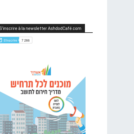
S'inscrire à la newsletter AshdodCafé.com