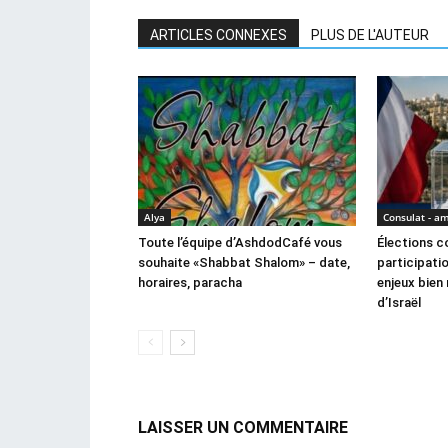
ARTICLES CONNEXES
PLUS DE L'AUTEUR
Alya
Consulat - a
Toute l’équipe d’AshdodCafé vous
Élections co
souhaite «Shabbat Shalom» – date,
participatio
horaires, paracha
enjeux bien 
d’Israël
LAISSER UN COMMENTAIRE