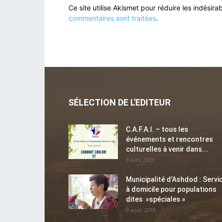
Ce site utilise Akismet pour réduire les indésira
commentaires sont traitées
.
SÉLECTION DE L'EDITEUR
C.A.F.A.I. – tous les
événements et rencontres
culturelles à venir dans...
8 avril 2023
Municipalité d’Ashdod : Servi
à domicile pour populations
dites »spéciales »
9 août 2018