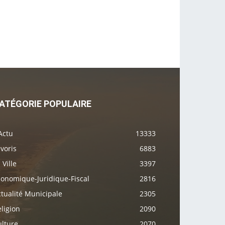
ATÉGORIE POPULAIRE
Actu
13333
voris
6883
 Ville
3397
conomique-Juridique-Fiscal
2816
tualité Municipale
2305
ligion
2090
ulture
2070