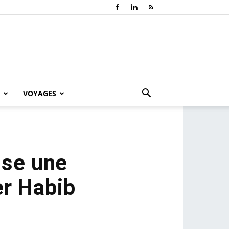
VOYAGES
ise une
er Habib