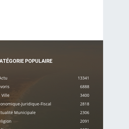
ATÉGORIE POPULAIRE
Actu
13341
voris
6888
 Ville
3400
conomique-Juridique-Fiscal
2818
tualité Municipale
2306
ligion
2091