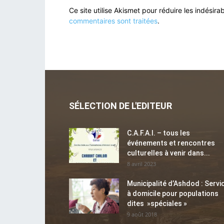
Ce site utilise Akismet pour réduire les indésira
commentaires sont traitées
.
SÉLECTION DE L'EDITEUR
C.A.F.A.I. – tous les
événements et rencontres
culturelles à venir dans...
8 avril 2023
Municipalité d’Ashdod : Servi
à domicile pour populations
dites »spéciales »
9 août 2018