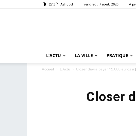
C
27.3
vendredi, 7 août, 2026
A p
Ashdod
L’ACTU
LA VILLE
PRATIQUE
Accueil
L'Actu
Closer devra payer 15.000 euros à J
Closer d