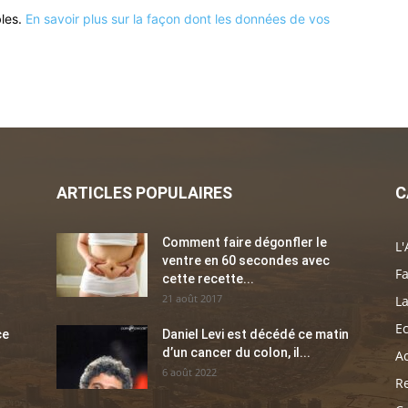
bles.
En savoir plus sur la façon dont les données de vos
ARTICLES POPULAIRES
C
Comment faire dégonfler le
L'
ventre en 60 secondes avec
Fa
cette recette...
21 août 2017
La
E
ce
Daniel Levi est décédé ce matin
d’un cancer du colon, il...
Ac
6 août 2022
Re