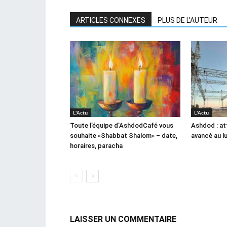
ARTICLES CONNEXES
PLUS DE L'AUTEUR
L'Actu
L'Actu
Toute l’équipe d’AshdodCafé vous
Ashdod : at
souhaite «Shabbat Shalom» – date,
avancé au l
horaires, paracha
LAISSER UN COMMENTAIRE