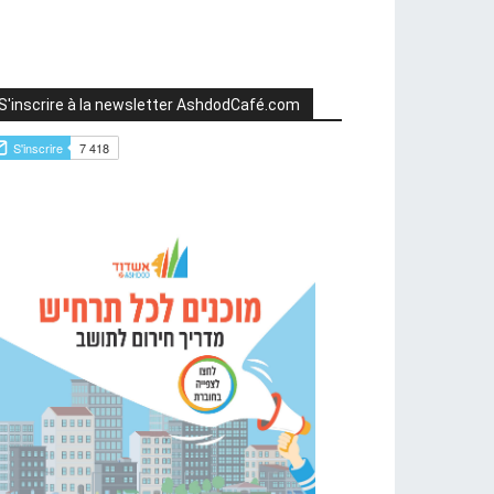
S'inscrire à la newsletter AshdodCafé.com