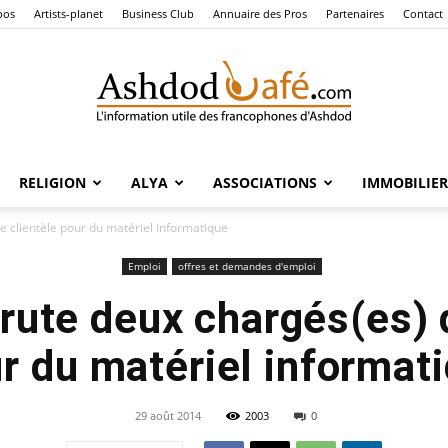
pos
Artists-planet
Business Club
Annuaire des Pros
Partenaires
Contact
RELIGION
ALYA
ASSOCIATIONS
IMMOBILIER
Ashdod
e clientèle pour du matériel informatique
Emploi
offres et demandes d'emploi
rute deux chargés(es) 
Café
r du matériel informat
29 août 2014
2003
0