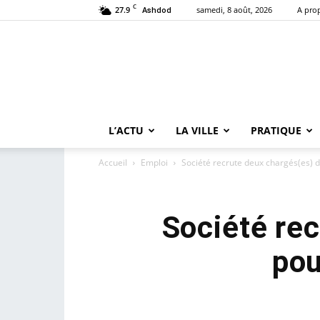
C
27.9
samedi, 8 août, 2026
A pro
Ashdod
L’ACTU
LA VILLE
PRATIQUE
Accueil
Emploi
Société recrute deux chargés(es) d
Société rec
pou