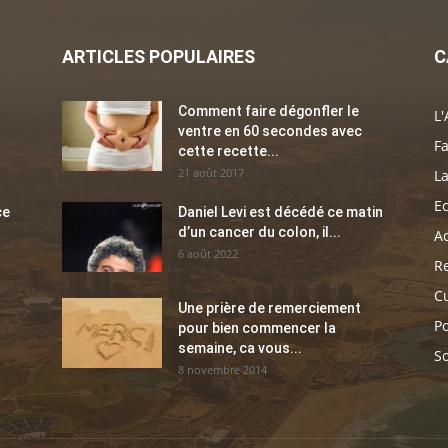
ARTICLES POPULAIRES
C
Comment faire dégonfler le
L'
ventre en 60 secondes avec
Fa
cette recette...
21 août 2017
La
E
ce
Daniel Levi est décédé ce matin
d’un cancer du colon, il...
Ac
6 août 2022
Re
C
Une prière de remerciement
Po
pour bien commencer la
semaine, ca vous...
So
8 novembre 2014