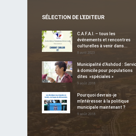
SÉLECTION DE L'EDITEUR
C.A.F.A.I. – tous les
événements et rencontres
culturelles à venir dans...
8 avril 2023
Municipalité d’Ashdod : Servi
à domicile pour populations
dites »spéciales »
9 août 2018
Pourquoi devrais-je
m’intéresser à la politique
municipale maintenant ?
9 août 2018