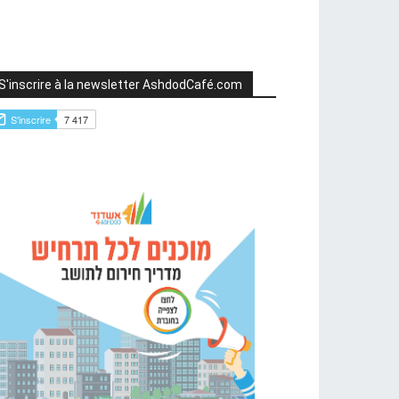
S'inscrire à la newsletter AshdodCafé.com