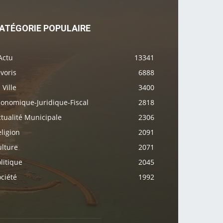
ATÉGORIE POPULAIRE
Actu
13341
voris
6888
 Ville
3400
conomique-Juridique-Fiscal
2818
tualité Municipale
2306
ligion
2091
ulture
2071
litique
2045
ciété
1992